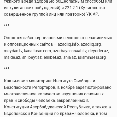
тяжкого вреда здоровью общеопасным способом или
из хулиганских побуждений) и 221.2.1 (Хулиганство
совершенное группой лиц или повторно) УК АР.
***
Остаются заблокированными несколько независимых
и оппозиционных сайтов – azadlıq.info, azadlıq.org,
meydan.tv, kanalturan.com, azerbaycansaatı.tv, deyerler.az,
maide.az, ahlibeyt.az, ehlibet.az, shia.az, islaminsesi.org.
***
Как выявил мониторинг Института Свободы и
Безопасности Репортёров, в ноябре зарегистрировано
многочисленное количество нарушения основных
прав и свободы человека, закрепленных в
Конституции Азербайджанской Республики, а также в
Европейской Конвенции по правам человека, в том