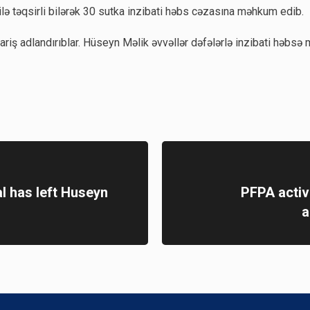
ə təqsirli bilərək 30 sutka inzibati həbs cəzasına məhkum edib.
ariş adlandırıblar. Hüseyn Məlik əvvəllər dəfələrlə inzibati həbsə
l has left Huseyn
PFPA activ
a