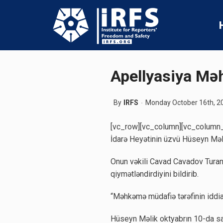
Apellyasiya Mə
By
IRFS
Monday October 16th, 2
[vc_row][vc_column][vc_column_
İdarə Heyətinin üzvü Hüseyn Məli
Onun vəkili Cavad Cavadov Turan-
qiymətləndirdiyini bildirib.
“Məhkəmə müdafiə tərəfinin iddial
Hüseyn Məlik oktyabrın 10-da sax