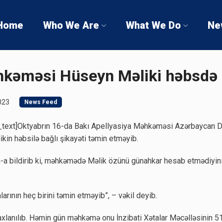
Home
Who We Are
What We Do
Ne
hkəməsi Hüseyn Məliki həbsdə 
023
News Feed
text]Oktyabrın 16-da Bakı Apellyasiya Məhkəməsi Azərbaycan De
kin həbsilə bağlı şikayəti təmin etməyib.
a bildirib ki, məhkəmədə Məlik özünü günahkar hesab etmədiyini 
arının heç birini təmin etməyib”, – vəkil deyib.
lanılıb. Həmin gün məhkəmə onu İnzibati Xətalar Məcəlləsinin 510