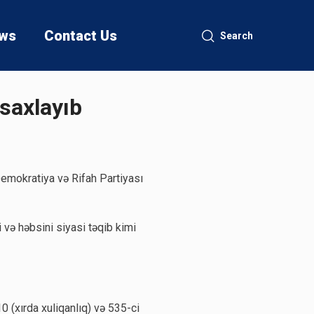
ws
Contact Us
Search
saxlayıb
mokratiya və Rifah Partiyası
və həbsini siyasi təqib kimi
 (xırda xuliqanlıq) və 535-ci