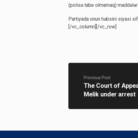
(polisə tabe olmamaq) maddələril
Partiyada onun həbsini siyasi sif
[/vc_column][/vc_row]
Previous Post
The Court of Appea
Melik under arrest