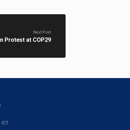
Next Post
n Protest at COP29
d
 ICT