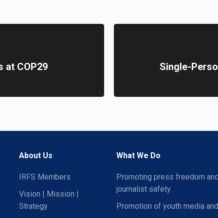
ns at COP29
Single-Perso
About Us
What We Do
IRFS Members
Promoting press freedom an
journalist safety
Vision | Mission |
Strategy
Promotion of youth media and