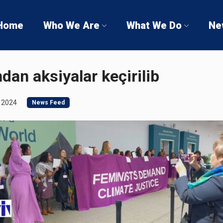
Home
Who We Are
What We Do
Ne
an aksiyalar keçirilib
 2024
News Feed