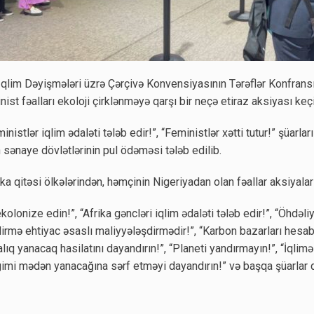
qlim Dəyişmələri üzrə Çərçivə Konvensiyasının Tərəflər Konfran
ist fəalları ekoloji çirklənməyə qarşı bir neçə etiraz aksiyası keçi
istlər iqlim ədaləti tələb edir!”, “Feministlər xətti tutur!” şüarları
 sənaye dövlətlərinin pul ödəməsi tələb edilib.
ka qitəsi ölkələrindən, həmçinin Nigeriyadan olan fəallar aksiyalar 
olonize edin!”, “Afrika gəncləri iqlim ədaləti tələb edir!”, “Öhdəli
dirmə ehtiyac əsaslı maliyyələşdirmədir!”, “Karbon bazarları hesab
lıq yanacaq hasilatını dayandırın!”, “Planeti yandırmayın!”, “İqlimə
imi mədən yanacağına sərf etməyi dayandırın!” və başqa şüarlar qa