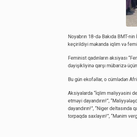
Noyabrın 18-də Bakıda BMT-nin İ
keçirildiyi məkanda iqlim və femin
Feminist qadınların aksiyası “Femin
dəyişikliyinə qarşı mübarizə üçün
Bu gün ekofəllar, o cümlədən Afri
Aksiyalarda “İqlim maliyyəsini dek
etməyi dayandırın!”, “Maliyyələş
dayandırın!”, “Niger deltasında qa
torpaqda saxlayın!”, “Mənim verg