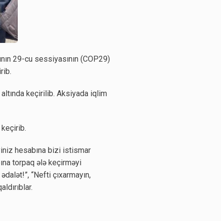
sının 29-cu sessiyasının (COP29)
rib.
 altında keçirilib. Aksiyada iqlim
keçirib.
yiniz hesabına bizi istismar
ına torpaq ələ keçirməyi
 ədalət!”, “Nefti çıxarmayın,
ldırıblar.