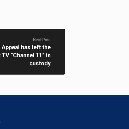
Next Post
 Appeal has left the
t TV “Channel 11” in
custody
d