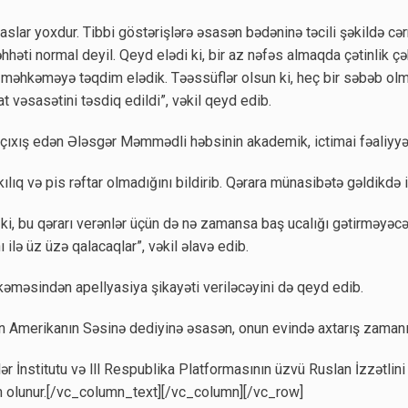
lar yoxdur. Tibbi göstərişlərə əsasən bədəninə təcili şəkildə cər
hhəti normal deyil. Qeyd elədi ki, bir az nəfəs almaqda çətinlik ç
 də məhkəməyə təqdim elədik. Təəssüflər olsun ki, heç bir səbəb ol
 vəsasətini təsdiq edildi”, vəkil qeyd edib.
çıxış edən Ələsgər Məmmədli həbsinin akademik, ictimai fəaliyyəti
kılıq və pis rəftar olmadığını bildirib. Qərara münasibətə gəldikdə 
 ki, bu qərarı verənlər üçün də nə zamansa baş ucalığı gətirməyə
 ilə üz üzə qalacaqlar”, vəkil əlavə edib.
hkəməsindən apellyasiya şikayəti veriləcəyini də qeyd edib.
 Amerikanın Səsinə dediyinə əsasən, onun evində axtarış zamanı 6
nstitutu və lll Respublika Platformasının üzvü Ruslan İzzətlini
m olunur.​[/vc_column_text][/vc_column][/vc_row]