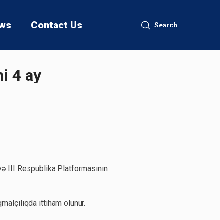
ws
Contact Us
Search
i 4 ay
ə III Respublika Platformasının
malçılıqda ittiham olunur.