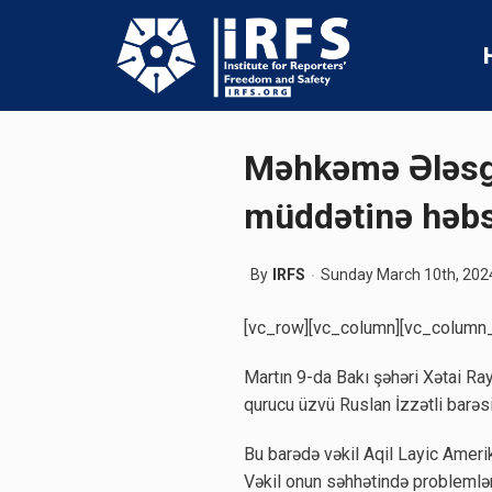
Məhkəmə Ələsgə
müddətinə həbs
By
IRFS
Sunday March 10th, 202
[vc_row][vc_column][vc_column_t
Martın 9-da Bakı şəhəri Xətai R
qurucu üzvü Ruslan İzzətli barəs
Bu barədə vəkil Aqil Layic Ameri
Vəkil onun səhhətində problemlə