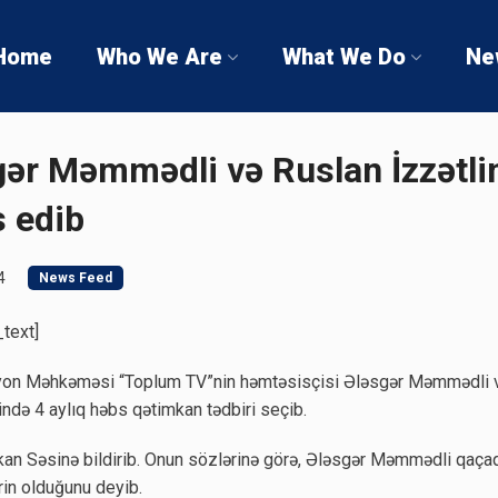
Home
Who We Are
What We Do
Ne
r Məmmədli və Ruslan İzzətlin
 edib
4
News Feed
ext]​
ayon Məhkəməsi “Toplum TV”nin həmtəsisçisi Ələsgər Məmmədli v
ində 4 aylıq həbs qətimkan tədbiri seçib.
kan Səsinə bildirib. Onun sözlərinə görə, Ələsgər Məmmədli qaçaq
rin olduğunu deyib.