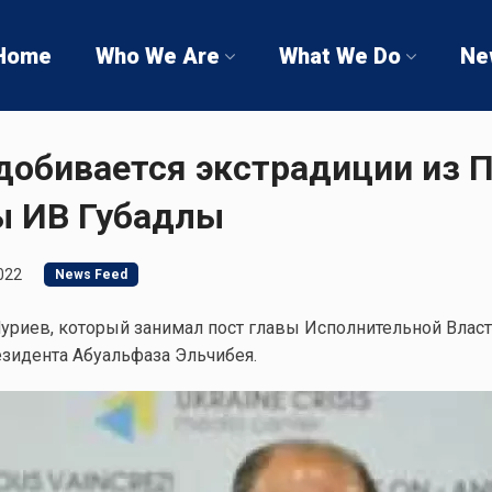
Home
Who We Are
What We Do
Ne
добивается экстрадиции из 
ы ИВ Губадлы
022
News Feed
риев, который занимал пост главы Исполнительной Власт
езидента Абуальфаза Эльчибея.