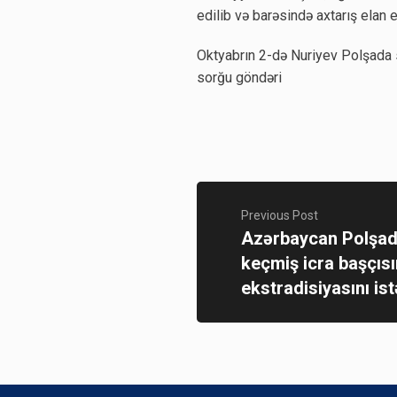
edilib və barəsində axtarış elan e
Oktyabrın 2-də Nuriyev Polşada 
sorğu göndəri
Previous Post
Azərbaycan Polşad
keçmiş icra başçısı
ekstradisiyasını ist