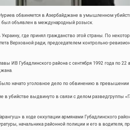
 Нуриев обвиняется в Азербайджане в умышленном убийс
 был объявлен в международный розыск.
в Украину, где принял гражданство этой страны. По некот
тета Верховной ради, председателем контрольно-ревизио
вы ИВ Губадлинского района с сентября 1992 года по 22 ав
джана.
о было начато уголовное дело по обвинению в превышени
ие в убийстве выдвинуто в связи с делом разведгруппы «Га
«Гарангуш» в ходе оккупации армянами Губадлинского райо
ратуры, начальника районной полиции и его в водителя, п