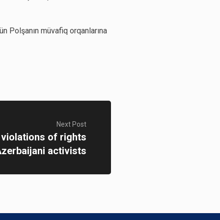
ün Polşanın müvafiq orqanlarına
Next Post
iolations of rights
Azerbaijani activists