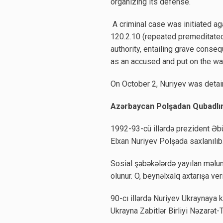
organizing its defense.
A criminal case was initiated ag
120.2.10 (repeated premeditated 
authority, entailing grave conse
as an accused and put on the wan
On October 2, Nuriyev was detai
Azərbaycan Polşadan Qubadlının
1992-93-cü illərdə prezident Əbü
Elxan Nuriyev Polşada saxlanılıb
Sosial şəbəkələrdə yayılan məlu
olunur. O, beynəlxalq axtarışa veri
90-cı illərdə Nuriyev Ukraynaya 
Ukrayna Zabitlər Birliyi Nəzarət-