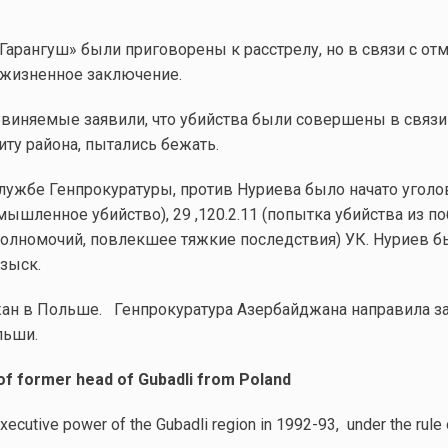
 «Гарангуш» были приговорены к расстрелу, но в связи с о
ожизненное заключение.
бвиняемые заявили, что убийства были совершены в связи 
иту района, пытались бежать.
службе Генпрокуратуры, против Нуриева было начато уголо
умышленное убийство), 29 ,120.2.11 (попытка убийства из п
лномочий, повлекшее тяжкие последствия) УК. Нуриев бы
зыск.
жан в Польше. Генпрокуратура Азербайджана направила за
льши.
 of former head of Gubadli from Poland
xecutive power of the Gubadli region in 1992-93, under the rule 