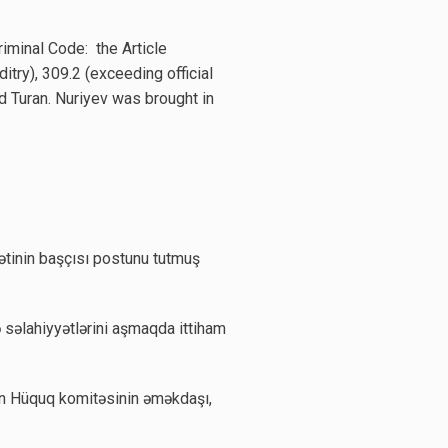
riminal Code: the Article
try), 309.2 (exceeding official
ld Turan. Nuriyev was brought in
ətinin başçısı postunu tutmuş
səlahiyyətlərini aşmaqda ittiham
nın Hüquq komitəsinin əməkdaşı,