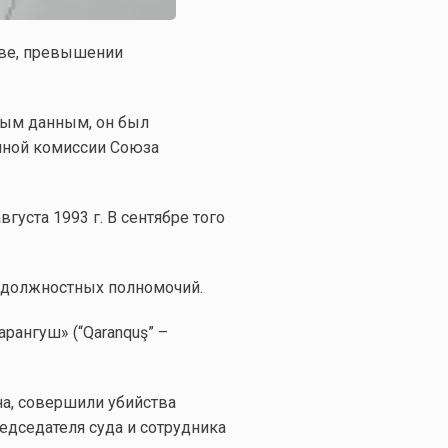
тве, превышении
орым данным, он был
нной комиссии Союза
густа 1993 г. В сентябре того
и должностных полномочий.
рангуш» (“Qaranquş” –
на, совершили убийства
редседателя суда и сотрудника