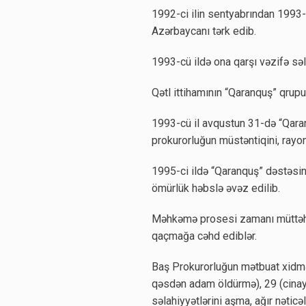
1992-ci ilin sentyabrından 1993-
Azərbaycanı tərk edib.
1993-cü ildə ona qarşı vəzifə səl
Qətl ittihamının “Qaranquş” qrupun
1993-cü il avqustun 31-də “Qaran
prokurorluğun müstəntiqini, rayon
1995-ci ildə “Qaranquş” dəstəsi
ömürlük həbslə əvəz edilib.
Məhkəmə prosesi zamanı müttəhiml
qaçmağa cəhd ediblər.
Baş Prokurorluğun mətbuat xidmət
qəsdən adam öldürmə), 29 (cinay
səlahiyyətlərini aşma, ağır nətic