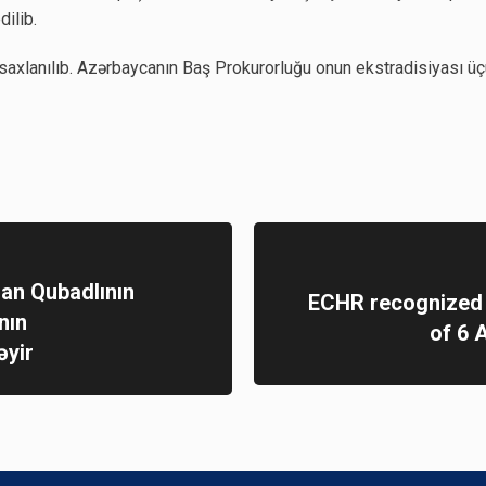
dilib.
saxlanılıb. Azərbaycanın Baş Prokurorluğu onun ekstradisiyası üç
an Qubadlının
ECHR recognized v
nın
of 6 
əyir