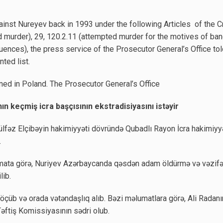
ainst Nureyev back in 1993 under the following Articles of the C
murder), 29, 120.2.11 (attempted murder for the motives of bandi
quences), the press service of the Prosecutor General’s Office to
ted list.
ned in Poland. The Prosecutor General’s Office
 keçmiş icra başçısının ekstradisiyasını istəyir
lfəz Elçibəyin hakimiyyəti dövründə Qubadlı Rayon İcra hakimiyy
.
mata görə, Nuriyev Azərbaycanda qəsdən adam öldürmə və vəzifə 
lib.
köçüb və orada vətəndaşlıq alıb. Bəzi məlumatlara görə, Ali Rada
Təftiş Komissiyasının sədri olub.