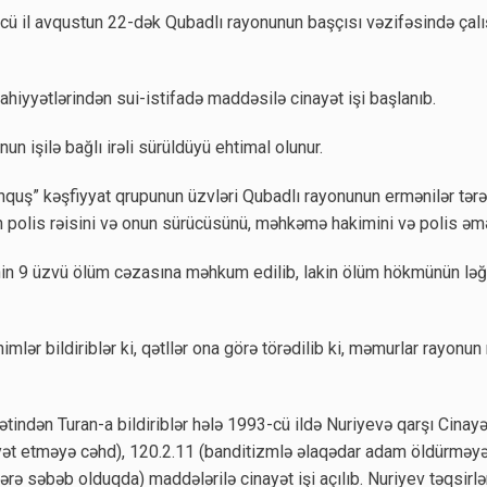
cü il avqustun 22-dək Qubadlı rayonunun başçısı vəzifəsində çalı
ahiyyətlərindən sui-istifadə maddəsilə cinayət işi başlanıb.
un işilə bağlı irəli sürüldüyü ehtimal olunur.
quş” kəşfiyyat qrupunun üzvləri Qubadlı rayonunun ermənilər tərə
 polis rəisini və onun sürücüsünü, məhkəmə hakimini və polis əmək
nin 9 üzvü ölüm cəzasına məhkum edilib, lakin ölüm hökmünün ləğ
ər bildiriblər ki, qətllər ona görə törədilib ki, məmurlar rayonun
indən Turan-a bildiriblər hələ 1993-cü ildə Nuriyevə qarşı Cinayə
ət etməyə cəhd), 120.2.11 (banditizmlə əlaqədar adam öldürməyə 
ələrə səbəb olduqda) maddələrilə cinayət işi açılıb. Nuriyev təqsir