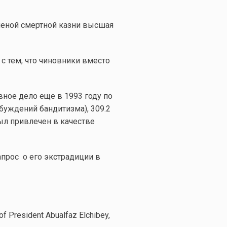
тменой смертной казни высшая
с тем, что чиновники вместо
вное дело еще в 1993 году по
обуждений бандитизма), 309.2
л привлечен в качестве
прос о его экстрадиции в
of President Abualfaz Elchibey,