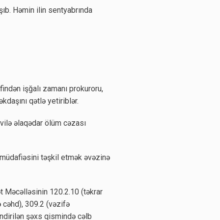
şıb. Həmin ilin sentyabrında
findən işğalı zamanı prokuroru,
daşını qətlə yetiriblər.
vilə əlaqədar ölüm cəzası
 müdafiəsini təşkil etmək əvəzinə
t Məcəlləsinin 120.2.10 (təkrar
cəhd), 309.2 (vəzifə
ləndirilən şəxs qismində cəlb