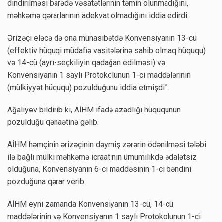
dindirilməsi barədə vəsatətlərinin təmin olunmadığını,
məhkəmə qərarlarının adekvat olmadığını iddia edirdi.
Ərizəçi eləcə də ona münasibətdə Konvensiyanın 13-cü
(effektiv hüquqi müdafiə vasitələrinə sahib olmaq hüququ)
və 14-cü (ayrı-seçkiliyin qadağan edilməsi) və
Konvensiyanın 1 saylı Protokolunun 1-ci maddələrinin
(mülkiyyət hüququ) pozulduğunu iddia etmişdi”.
Ağaliyev bildirib ki, AİHM ifadə azadlığı hüququnun
pozulduğu qənaətinə gəlib.
AİHM həmçinin ərizəçinin dəymiş zərərin ödənilməsi tələbi
ilə bağlı mülki məhkəmə icraatının ümumilikdə ədalətsiz
olduğuna, Konvensiyanın 6-cı maddəsinin 1-ci bəndini
pozduğuna qərar verib.
AİHM eyni zamanda Konvensiyanın 13-cü, 14-cü
maddələrinin və Konvensiyanın 1 saylı Protokolunun 1-ci