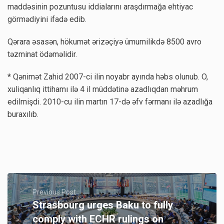
maddəsinin pozuntusu iddialarını araşdırmağa ehtiyac
görmədiyini ifadə edib.
Qərara əsasən, hökumət ərizəçiyə ümumilikdə 8500 avro
təzminat ödəməlidir.
* Qənimət Zahid 2007-ci ilin noyabr ayında həbs olunub. O,
xuliqanlıq ittihamı ilə 4 il müddətinə azadlıqdan məhrum
edilmişdi. 2010-cu ilin martın 17-də əfv fərmanı ilə azadlığa
buraxılıb.
Previous Post
Strasbourg urges Baku to fully
comply with ECHR rulings on