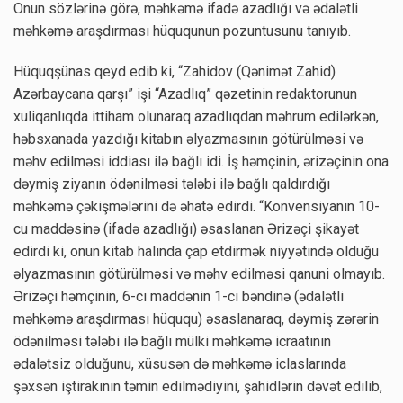
Onun sözlərinə görə, məhkəmə ifadə azadlığı və ədalətli
məhkəmə araşdırması hüququnun pozuntusunu tanıyıb.
Hüquqşünas qeyd edib ki, “Zahidov (Qənimət Zahid)
Azərbaycana qarşı” işi “Azadlıq” qəzetinin redaktorunun
xuliqanlıqda ittiham olunaraq azadlıqdan məhrum edilərkən,
həbsxanada yazdığı kitabın əlyazmasının götürülməsi və
məhv edilməsi iddiası ilə bağlı idi. İş həmçinin, ərizəçinin ona
dəymiş ziyanın ödənilməsi tələbi ilə bağlı qaldırdığı
məhkəmə çəkişmələrini də əhatə edirdi. “Konvensiyanın 10-
cu maddəsinə (ifadə azadlığı) əsaslanan Ərizəçi şikayət
edirdi ki, onun kitab halında çap etdirmək niyyətində olduğu
əlyazmasının götürülməsi və məhv edilməsi qanuni olmayıb.
Ərizəçi həmçinin, 6-cı maddənin 1-ci bəndinə (ədalətli
məhkəmə araşdırması hüququ) əsaslanaraq, dəymiş zərərin
ödənilməsi tələbi ilə bağlı mülki məhkəmə icraatının
ədalətsiz olduğunu, xüsusən də məhkəmə iclaslarında
şəxsən iştirakının təmin edilmədiyini, şahidlərin dəvət edilib,