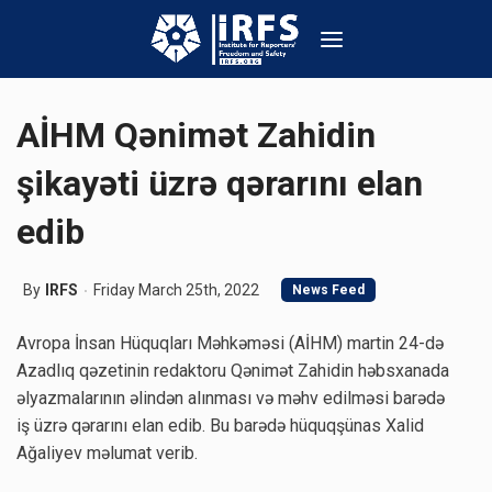
AİHM Qənimət Zahidin
şikayəti üzrə qərarını elan
edib
By
IRFS
Friday March 25th, 2022
News Feed
Avropa İnsan Hüquqları Məhkəməsi (AİHM) martin 24-də
Azadlıq qəzetinin redaktoru Qənimət Zahidin həbsxanada
əlyazmalarının əlindən alınması və məhv edilməsi barədə
iş üzrə qərarını elan edib. Bu barədə hüquqşünas Xalid
Ağaliyev məlumat verib.