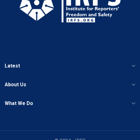
Latest
About Us
What We Do