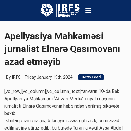
Apellyasiya Məhkəməsi
jurnalist Elnarə Qasımovanı
azad etməyib
By
IRFS
Friday January 19th, 2024
News Feed
[vc_row][vc_column][vc_column_text]Yanvarın 19-da Bakı
Apellyasiya Məhkəməsi “Abzas Media” onyaln nəşrinin
jurnalisti Elnarə Qasımovanın həbsindən verilmiş şikayətə
baxıb.
İstintaq qızın gizlənə biləcəyini əsas gətirərək, onun azad
edilməsinə etiraz edib, bu barədə Turan-a vəkil Ayşa Abdel