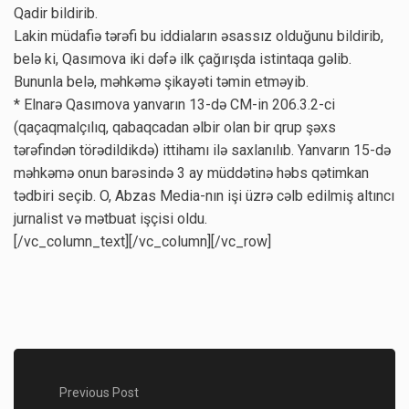
Qadir bildirib.
Lakin müdafiə tərəfi bu iddiaların əsassız olduğunu bildirib,
belə ki, Qasımova iki dəfə ilk çağırışda istintaqa gəlib.
Bununla belə, məhkəmə şikayəti təmin etməyib.
* Elnarə Qasımova yanvarın 13-də CM-in 206.3.2-ci
(qaçaqmalçılıq, qabaqcadan əlbir olan bir qrup şəxs
tərəfindən törədildikdə) ittihamı ilə saxlanılıb. Yanvarın 15-də
məhkəmə onun barəsində 3 ay müddətinə həbs qətimkan
tədbiri seçib. O, Abzas Media-nın işi üzrə cəlb edilmiş altıncı
jurnalist və mətbuat işçisi oldu.
[/vc_column_text][/vc_column][/vc_row]
Previous Post