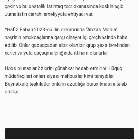
çəkir və bu xəstəlik istintaq təcridxanasında kəskinləşib.
Jurnalistin cərrahi əməliyyata ehtiyacı var.
*Hafiz Babalı 2023-cü ilin dekabrında “Abzas Media”
nəşrinin əməkdaşlarına qarşı cinayət işi çərçivəsində həbs
edilib. Onlar qabaqcadan əlbir olan bir qrup şəxs tərəfindən
xarici valyuta qaçaqmalçılığında ittiham olunurlar.
Həbs olunanlar özlərini günahkar hesab etmirlər. Hüquq
müdafiəçiləri onları siyasi məhbuslar kimi tanıyıblar.
Beynəlxalq təşkilatlar onların azadlığa buraxılmasını tələb
edirlər.