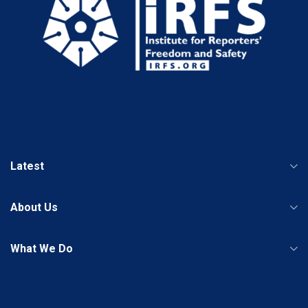
Latest
About Us
What We Do