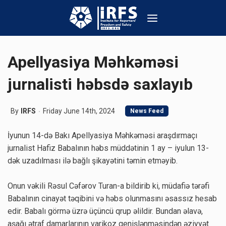
Apellyasiya Məhkəməsi
jurnalisti həbsdə saxlayıb
By
IRFS
Friday June 14th, 2024
News Feed
İyunun 14-də Bakı Apellyasiya Məhkəməsi araşdırmaçı
jurnalist Hafiz Babalının həbs müddətinin 1 ay – iyulun 13-
dək uzadılması ilə bağlı şikayətini təmin etməyib.
Onun vəkili Rəsul Cəfərov Turan-a bildirib ki, müdafiə tərəfi
Babalının cinayət təqibini və həbs olunmasını əsassız hesab
edir. Babalı görmə üzrə üçüncü qrup əlildir. Bundan əlavə,
aşağı ətraf damarlarının varikoz genişlənməsindən əziyyət