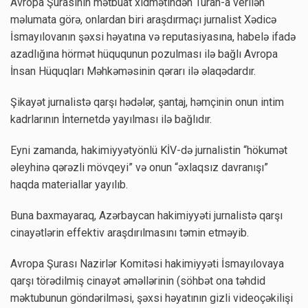
Avropa Şurasının mətbuat xidmətindən Turan-a verilən
məlumata görə, onlardan biri araşdırmaçı jurnalist Xədicə
İsmayılovanın şəxsi həyatına və reputasiyasına, habelə ifadə
azadlığına hörmət hüququnun pozulması ilə bağlı Avropa
İnsan Hüquqları Məhkəməsinin qərarı ilə əlaqədardır.
Şikayət jurnalistə qarşı hədələr, şantaj, həmçinin onun intim
kadrlarının İnternetdə yayılması ilə bağlıdır.
Eyni zamanda, hakimiyyətyönlü KİV-də jurnalistin “hökumət
əleyhinə qərəzli mövqeyi” və onun “əxlaqsız davranışı”
haqda materiallar yayılıb.
Buna baxmayaraq, Azərbaycan hakimiyyəti jurnalistə qarşı
cinayətlərin effektiv araşdırılmasını təmin etməyib.
Avropa Şurası Nazirlər Komitəsi hakimiyyəti İsmayılovaya
qarşı törədilmiş cinayət əməllərinin (söhbət ona təhdid
məktubunun göndərilməsi, şəxsi həyatının gizli videoçəkilişi