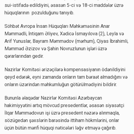
sui-istifadə edildiyini, əsasən 5-ci və 18-ci maddələr üzrə
hüquqlarının pozulduğunu tanıyıb.
Söhbət Avropa İnsan Hüquqları Məhkəməsinin Anar
Məmmədli, İntiqam Əliyev, Xədicə İsmayılova (2), Leyla və
Arif Yunuslar, Bayram Məmmədov (mərhum), Qiyas İbrahimli,
Məmməd Əzizov və Şahin Novruzlunun işləri üzrə
qərarlarından gedir.
Nazirlər Komitəsi ərizəçilərə kompensasiyanın ödənildiyini
qeyd edərək, eyni zamanda onların tam bəraət almadığını və
onların üzərindən məhkumluğun götürülmədiyini bildirir.
Bununla əlaqədar Nazirlər Komitəsi Azərbaycan
hakimiyyətini artıq mövcud presedentlər, əsasən siyasətçi
İlqar Məmmədovun işi üzrə presedent nəzərə alınmaqla,
sözügedən şəxslərin barəsində ittiham hökmlərini, onlar
üçün bütün mənfi hüquqi nəticələri ləğv etməyə çağırıb.