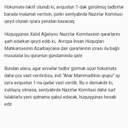
Hökumətə təklif olunub ki, avqustun 1-dək görülmüş tədbirlər
barədə məlumat verilsin, çünki sentyabrda Nazirlər Komitəsi
qeyd olunan işlərə yenidən baxacaq.
Hüquqşünas Xalid Ağalıyev Nazirlər Komitəsinin qərarlarını
şərh edərkən qeyd edib ki, Avropa İnsan Hüquqları
Məhkəməsinin Azərbaycana dair qərarlarının icrası ilə bağlı
məsələlər bu qurumun gündəmində qalır.
Bundan əlavə, əgər əvvəllər tədbir görmək üçün hökumətə
daha çox vaxt verilirdisə, indi “Anar Məmmədlinin qrupu” işi
üzrə avqustun 1-nə qədər vaxt verilib. Bu o deməkdir ki,
irəliləyiş olmasa, sentyabrda Nazirlər Komitəsi daha sərt
tələblərlə yeni qətnamə qəbul edəcək, hüquqşünas hesab
edir.