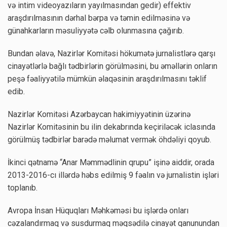
və intim videoyazıların yayılmasından gedir) effektiv
araşdırılmasının dərhal bərpa və təmin edilməsinə və
günahkarların məsuliyyətə cəlb olunmasına çağırıb.
Bundan əlavə, Nazirlər Komitəsi hökumətə jurnalistlərə qarşı
cinayətlərlə bağlı tədbirlərin görülməsini, bu əməllərin onların
peşə fəaliyyətilə mümkün əlaqəsinin araşdırılmasını təklif
edib.
Nazirlər Komitəsi Azərbaycan hakimiyyətinin üzərinə
Nazirlər Komitəsinin bu ilin dekabrında keçiriləcək iclasında
görülmüş tədbirlər barədə məlumat vermək öhdəliyi qoyub.
İkinci qətnamə “Anar Məmmədlinin qrupu” işinə aiddir, orada
2013-2016-cı illərdə həbs edilmiş 9 fəalın və jurnalistin işləri
toplanıb.
Avropa İnsan Hüquqları Məhkəməsi bu işlərdə onları
cəzalandırmaq və susdurmaq məqsədilə cinayət qanunundan