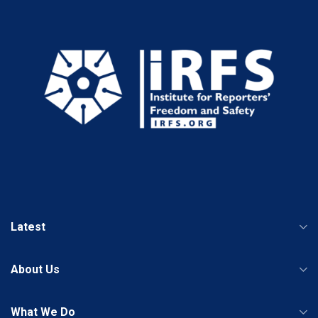
Latest
About Us
What We Do