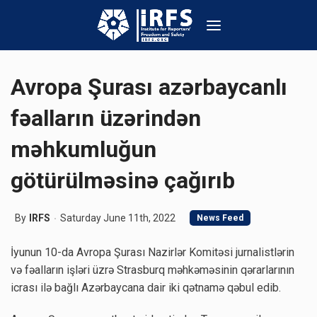
Avropa Şurası azərbaycanlı
fəalların üzərindən
məhkumluğun
götürülməsinə çağırıb
By
IRFS
Saturday June 11th, 2022
News Feed
İyunun 10-da Avropa Şurası Nazirlər Komitəsi jurnalistlərin
və fəalların işləri üzrə Strasburq məhkəməsinin qərarlarının
icrası ilə bağlı Azərbaycana dair iki qətnamə qəbul edib.