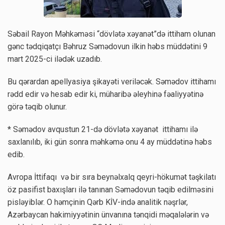
Səbail Rayon Məhkəməsi “dövlətə xəyanət”də ittiham olunan
gənc tədqiqatçı Bəhruz Səmədovun ilkin həbs müddətini 9
mart 2025-ci ilədək uzadıb.
Bu qərardan apellyasiya şikayəti veriləcək. Səmədov ittihamı
rədd edir və hesab edir ki, müharibə əleyhinə fəaliyyətinə
görə təqib olunur.
* Səmədov avqustun 21-də dövlətə xəyanət ittihamı ilə
saxlanılıb, iki gün sonra məhkəmə onu 4 ay müddətinə həbs
edib.
Avropa İttifaqı və bir sıra beynəlxalq qeyri-hökumət təşkilatı
öz pasifist baxışları ilə tanınan Səmədovun təqib edilməsini
pisləyiblər. O həmçinin Qərb KİV-ində analitik nəşrlər,
Azərbaycan hakimiyyətinin ünvanına tənqidi məqalələrin və