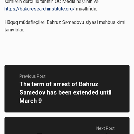
şərhlərin dərci ilə tanınır. OC Media nəşrinin və
https://bakuresearchinstitute.org/
müəllifidir.
Hüquq müdafiəçiləri Bəhruz Səmədovu siyasi məhbus kimi
tanıyıblar.
Previous Post
The term of arrest of Bahruz
Samedov has been extended until
March 9
Next Post