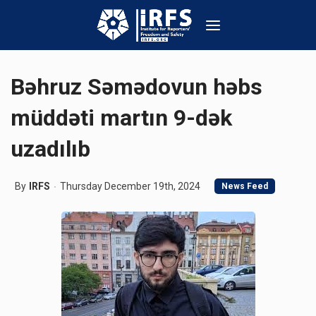
Bəhruz Səmədovun həbs
müddəti martın 9-dək
uzadılıb
By
IRFS
Thursday December 19th, 2024
News Feed