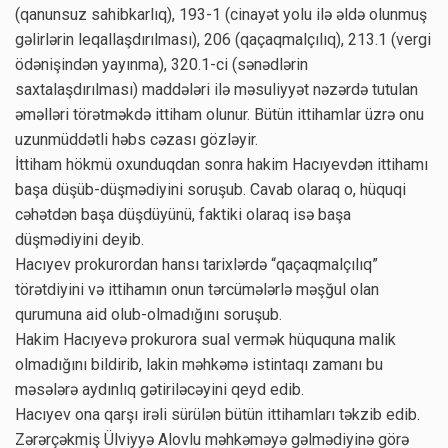
(qanunsuz sahibkarlıq), 193-1 (cinayət yolu ilə əldə olunmuş
gəlirlərin leqallaşdırılması), 206 (qaçaqmalçılıq), 213.1 (vergi
ödənişindən yayınma), 320.1-ci (sənədlərin
saxtalaşdırılması) maddələri ilə məsuliyyət nəzərdə tutulan
əməlləri törətməkdə ittiham olunur. Bütün ittihamlar üzrə onu
uzunmüddətli həbs cəzası gözləyir.
İttiham hökmü oxunduqdan sonra hakim Hacıyevdən ittihamı
başa düşüb-düşmədiyini soruşub. Cavab olaraq o, hüquqi
cəhətdən başa düşdüyünü, faktiki olaraq isə başa
düşmədiyini deyib.
Hacıyev prokurordan hansı tarixlərdə “qaçaqmalçılıq”
törətdiyini və ittihamın onun tərcümələrlə məşğul olan
qurumuna aid olub-olmadığını soruşub.
Hakim Hacıyevə prokurora sual vermək hüququna malik
olmadığını bildirib, lakin məhkəmə istintaqı zamanı bu
məsələrə aydınlıq gətiriləcəyini qeyd edib.
Hacıyev ona qarşı irəli sürülən bütün ittihamları təkzib edib.
Zərərçəkmiş Ülviyyə Alovlu məhkəməyə gəlmədiyinə görə