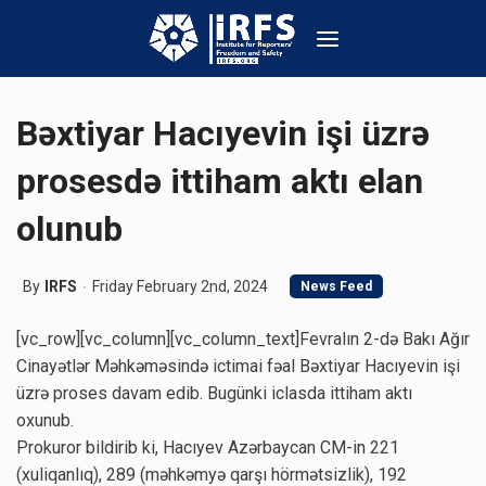
Bəxtiyar Hacıyevin işi üzrə
prosesdə ittiham aktı elan
olunub
By
IRFS
Friday February 2nd, 2024
News Feed
[vc_row][vc_column][vc_column_text]Fevralın 2-də Bakı Ağır
Cinayətlər Məhkəməsində ictimai fəal Bəxtiyar Hacıyevin işi
üzrə proses davam edib. Bugünki iclasda ittiham aktı
oxunub.
Prokuror bildirib ki, Hacıyev Azərbaycan CM-in 221
(xuliqanlıq), 289 (məhkəmyə qarşı hörmətsizlik), 192