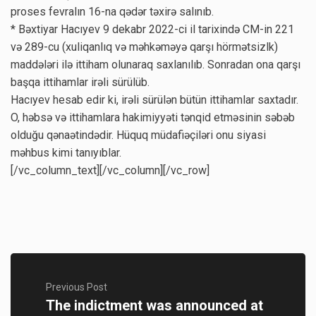
proses fevralın 16-na qədər təxirə salınıb.
* Bəxtiyar Hacıyev 9 dekabr 2022-ci il tarixində CM-in 221
və 289-cu (xuliqanlıq və məhkəməyə qarşı hörmətsizlk)
maddələri ilə ittiham olunaraq saxlanılıb. Sonradan ona qarşı
başqa ittihamlar irəli sürülüb.
Hacıyev hesab edir ki, irəli sürülən bütün ittihamlar saxtadır.
O, həbsə və ittihamlara hakimiyyəti tənqid etməsinin səbəb
olduğu qənaətindədir. Hüquq müdafiəçiləri onu siyasi
məhbus kimi tanıyıblar.
[/vc_column_text][/vc_column][/vc_row]
Previous Post
The indictment was announced at