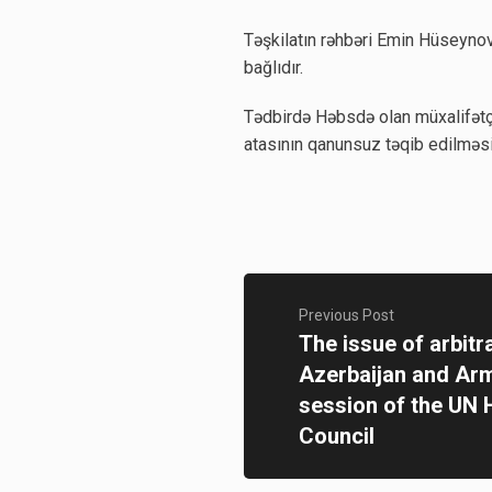
Təşkilatın rəhbəri Emin Hüseynov
bağlıdır.
Tədbirdə Həbsdə olan müxalifətçi
atasının qanunsuz təqib edilməs
Previous Post
The issue of arbitr
Azerbaijan and Arm
session of the UN
Council