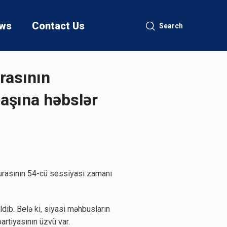
ws
Contact Us
Search
urasının
aşına həbslər
Şurasının 54-cü sessiyası zamanı
ib. Belə ki, siyasi məhbusların
artiyasının üzvü var.