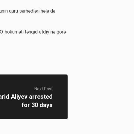
nın quru sərhədləri hələ də
O, hökuməti tənqid etdiyinə görə
Next Post
arid Aliyev arrested
for 30 days