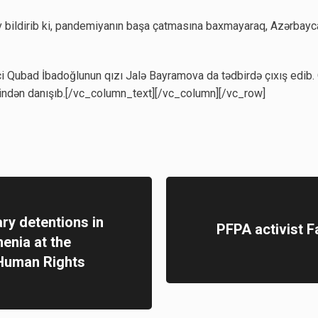
 bildirib ki, pandemiyanın başa çatmasına baxmayaraq, Azərbayca
 Qubad İbadoğlunun qızı Jalə Bayramova da tədbirdə çıxış edib. 
indən danışıb.[/vc_column_text][/vc_column][/vc_row]
ary detentions in
PFPA activist F
enia at the
 Human Rights