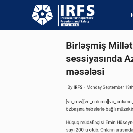
Birləşmiş Millət
sessiyasında A
məsələsi
By
IRFS
Monday September 18th
[vc_row][vc_column][vc_column_t
özbaşına həbslərlə bağlı müzaki
Hüquq müdafiəçisi Emin Hüseynov
sayı 200-ü ötüb. Onların arasında