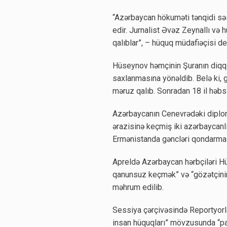
“Azərbaycan hökuməti tənqidi səs
edir. Jurnalist Əvəz Zeynallı və
qalıblar”, – hüquq müdafiəçisi de
Hüseynov həmçinin Şuranın diqqə
saxlanmasına yönəldib. Belə ki,
məruz qalıb. Sonradan 18 il həbs
Azərbaycanın Cenevrədəki diplom
ərazisinə keçmiş iki azərbaycanl
Ermənistanda gəncləri qondarma 
Apreldə Azərbaycan hərbçiləri H
qanunsuz keçmək” və “gözətçinin 
məhrum edilib.
Sessiya çərçivəsində Reportyorla
insan hüquqları” mövzusunda “para