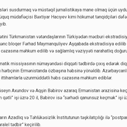
ləri susdurmaq və müstəqil jurnalistikaya mane olmaq üçün uydur
 hüquq müdafiəçisi Bəxtiyar Hacıyev kimi hökumət tənqidçiləri də
yib.
tini Türkmənistan vətəndaşlarının Türkiyədən məcburi ekstradisiy
 gənc bloqer Fərhad Maymanquliyev Aşqabada ekstradisiya edilib
 cəzasına məhkum edilib və sağlamlıq vəziyyəti narahatlıq doğuru
atik missiyasının nümayəndəsi diqqəti tədbirdə çıxış edərək diq
ı hərbçinin Ermənistanda özbaşına həbsinə yönəldib. Azərbaycanlı
ittihamlarla uzunmüddətli həbs cəzasına məhkum ediblər.
üseyn Axundov və Aqşin Bəbirov azaraq Ermənistan ərazisinə keçi
qətli” işi üzrə 20 il, Bəbirov isə “sərhədi qanunsuz keçmək” işi 
rın Azadlıq və Təhlükəsizlik İnstitutunun təşkilatçılığı ilə “po
lel tədbir” keçirilib.