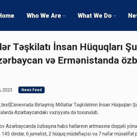
Home
Who We Are
What We Do
Ne
lər Təşkilatı İnsan Hüquqları Ş
zərbaycan və Ermənistanda özb
, 2023
News Feed
ext]Cenevrədə Birləşmiş Millətlər Təşkilatının İnsan Hüquqları 
rələrdə Azərbaycandakı vəziyyətə də toxunulub.
 Azərbaycanda özbaşına həbs hallarının artmasına diqqəti yönəld
 145 dindar, 6 jurnalist, 2 hüquq müdafiəçisi və 7 nəfər müxalifət p