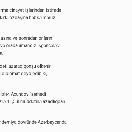
ma cinayət işlərindən istifadə
fələrlə özbaşına həbsə məruz
asına və sonradan onların
 və orada amansız işgəncələrə
r.
qəti azaraq qonşu ölkənin
 diplomat qeyd edib ki,
blər. Axundov “sərhədi
üzrə 11,5 il müddətinə azadlıqdan
stpandemiya dövründə Azərbaycanda