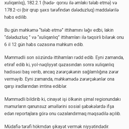
xuliqanlıq), 182.2.1 (hədə- qorxu ilə əmlakı tələb etmə) və
178.2-ci (bir qrup şəxs tərəfindən dələduzluq) maddələrilə
həbs edilib.
Bu gün məhkəmə “tələb etmə” ittihamını ləğv edbi, lakin
“dələduzluq ” və “xuliqanlıq” ittihamları ilə təqsirli bilərək onu
6 il 12 gün həbs cəzasına məhkum edib.
Məmmədli son sözündə ittihamları rədd edib. Eyni zamanda,
etiraf edib ki, yol-nəqliyyat qəzasından sonra xuliqanlıq
hadisəsi baş verib, ancaq zərərçəkənin sağlamlığına zərər
verməyib. Eyni zamanda, məhkəmədə zərərçəkənlər ona
qarşı iradlarından imtina ediblər.
Məmmədli bildirib ki, cinayət işi ölkənin şimal regionundakı
məmurların qanunsuz əməllərini sosial şəbəkələrdə ifşa
edən reportajlara görə onu cəzalandırmaq məqsədilə açılıb.
Müdafiə tərəfi hökmdən şikayət vermək niyyətindədir.