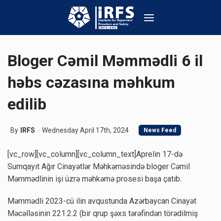
Bloger Cəmil Məmmədli 6 il
həbs cəzasına məhkum
edilib
By
IRFS
Wednesday April 17th, 2024
News Feed
[vc_row][vc_column][vc_column_text]Aprelin 17-də
Sumqayıt Ağır Cinayətlər Məhkəməsində bloger Cəmil
Məmmədlinin işi üzrə məhkəmə prosesi başa çatıb.
Məmmədli 2023-cü ilin avqustunda Azərbaycan Cinayət
Məcəlləsinin 221.2.2 (bir qrup şəxs tərəfindən törədilmiş