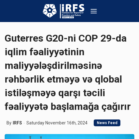
Guterres G20-ni COP 29-da
iqlim fəaliyyətinin
maliyyələşdirilməsinə
rəhbərlik etməyə və qlobal
istiləşməyə qarşı təcili
fəaliyyətə başlamağa çağırır
By
IRFS
Saturday November 16th, 2024
News Feed