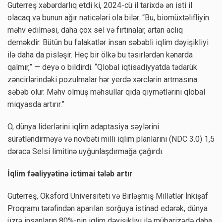
Guterreş xəbərdarlıq etdi ki, 2024-cü il tarixdə ən isti il
olacaq və bunun ağır nəticələri ola bilər. “Bu, biomüxtəlifliyin
məhv edilməsi, daha çox sel və fırtınalar, artan aclıq
deməkdir. Bütün bu fəlakətlər insan səbəbli iqlim dəyişikliyi
ilə daha da pisləşir. Heç bir ölkə bu təsirlərdən kənarda
qalmır,” — deyə o bildirdi. “Qlobal iqtisadiyyatda tədarük
zəncirlərindəki pozulmalar hər yerdə xərclərin artmasına
səbəb olur. Məhv olmuş məhsullar qida qiymətlərini qlobal
miqyasda artırır.”
O, dünya liderlərini iqlim adaptasiya səylərini
sürətləndirməyə və növbəti milli iqlim planlarını (NDC 3.0) 1,5
dərəcə Selsi limitinə uyğunlaşdırmağa çağırdı.
İqlim fəaliyyətinə ictimai tələb artır
Guterreş, Oksford Universiteti və Birləşmiş Millətlər İnkişaf
Proqramı tərəfindən aparılan sorğuya istinad edərək, dünya
üzrə insanların 80%-nin iqlim dəyişikliyi ilə mübarizədə daha