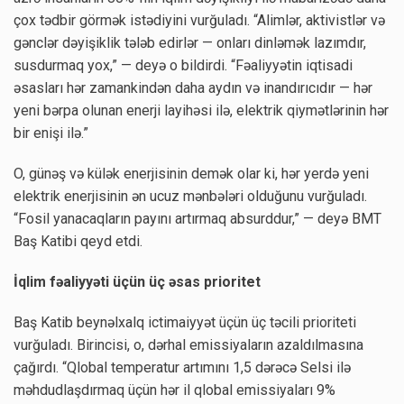
çox tədbir görmək istədiyini vurğuladı. “Alimlər, aktivistlər və
gənclər dəyişiklik tələb edirlər — onları dinləmək lazımdır,
susdurmaq yox,” — deyə o bildirdi. “Fəaliyyətin iqtisadi
əsasları hər zamankindən daha aydın və inandırıcıdır — hər
yeni bərpa olunan enerji layihəsi ilə, elektrik qiymətlərinin hər
bir enişi ilə.”
O, günəş və külək enerjisinin demək olar ki, hər yerdə yeni
elektrik enerjisinin ən ucuz mənbələri olduğunu vurğuladı.
“Fosil yanacaqların payını artırmaq absurddur,” — deyə BMT
Baş Katibi qeyd etdi.
İqlim fəaliyyəti üçün üç əsas prioritet
Baş Katib beynəlxalq ictimaiyyət üçün üç təcili prioriteti
vurğuladı. Birincisi, o, dərhal emissiyaların azaldılmasına
çağırdı. “Qlobal temperatur artımını 1,5 dərəcə Selsi ilə
məhdudlaşdırmaq üçün hər il qlobal emissiyaları 9%