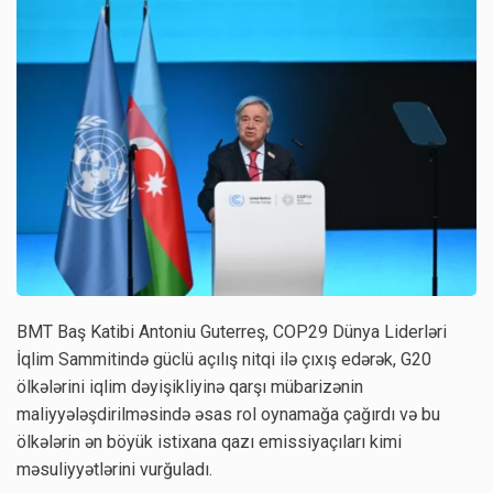
BMT Baş Katibi Antoniu Guterreş, COP29 Dünya Liderləri
İqlim Sammitində güclü açılış nitqi ilə çıxış edərək, G20
ölkələrini iqlim dəyişikliyinə qarşı mübarizənin
maliyyələşdirilməsində əsas rol oynamağa çağırdı və bu
ölkələrin ən böyük istixana qazı emissiyaçıları kimi
məsuliyyətlərini vurğuladı.