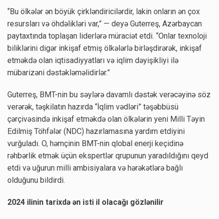
“Bu ölkələr ən böyük çirkləndiricilərdir, lakin onların ən çox
resursları və öhdəlikləri var,” — deyə Guterreş, Azərbaycan
paytaxtında toplaşan liderlərə müraciət etdi. “Onlar texnoloji
biliklərini digər inkişaf etmiş ölkələrlə birləşdirərək, inkişaf
etməkdə olan iqtisadiyyatları və iqlim dəyişikliyi ilə
mübarizəni dəstəkləməlidirlər.”
Guterreş, BMT-nin bu səylərə davamlı dəstək verəcəyinə söz
verərək, təşkilatın hazırda “İqlim vədləri” təşəbbüsü
çərçivəsində inkişaf etməkdə olan ölkələrin yeni Milli Təyin
Edilmiş Töhfələr (NDC) hazırlamasına yardım etdiyini
vurğuladı. O, həmçinin BMT-nin qlobal enerji keçidinə
rəhbərlik etmək üçün ekspertlər qrupunun yaradıldığını qeyd
etdi və uğurun milli ambisiyalara və hərəkətlərə bağlı
olduğunu bildirdi.
2024 ilinin tarixdə ən isti il olacağı gözlənilir