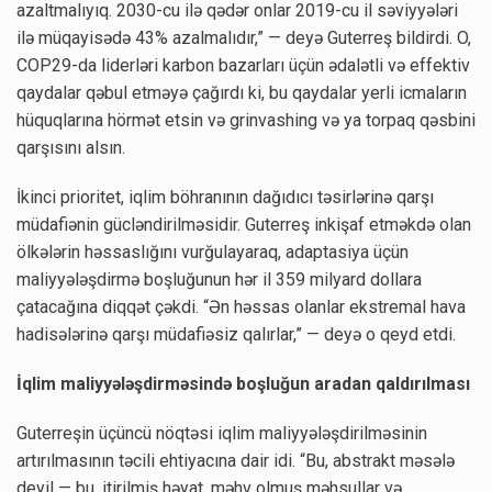
azaltmalıyıq. 2030-cu ilə qədər onlar 2019-cu il səviyyələri
ilə müqayisədə 43% azalmalıdır,” — deyə Guterreş bildirdi. O,
COP29-da liderləri karbon bazarları üçün ədalətli və effektiv
qaydalar qəbul etməyə çağırdı ki, bu qaydalar yerli icmaların
hüquqlarına hörmət etsin və grinvashing və ya torpaq qəsbini
qarşısını alsın.
İkinci prioritet, iqlim böhranının dağıdıcı təsirlərinə qarşı
müdafiənin gücləndirilməsidir. Guterreş inkişaf etməkdə olan
ölkələrin həssaslığını vurğulayaraq, adaptasiya üçün
maliyyələşdirmə boşluğunun hər il 359 milyard dollara
çatacağına diqqət çəkdi. “Ən həssas olanlar ekstremal hava
hadisələrinə qarşı müdafiəsiz qalırlar,” — deyə o qeyd etdi.
İqlim maliyyələşdirməsində boşluğun aradan qaldırılması
Guterreşin üçüncü nöqtəsi iqlim maliyyələşdirilməsinin
artırılmasının təcili ehtiyacına dair idi. “Bu, abstrakt məsələ
deyil — bu, itirilmiş həyat, məhv olmuş məhsullar və