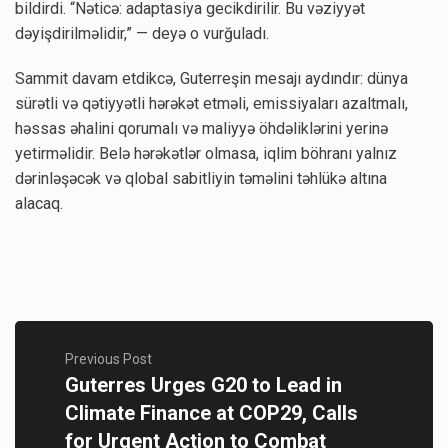
bildirdi. “Nəticə: adaptasiya gecikdirilir. Bu vəziyyət
dəyişdirilməlidir,” — deyə o vurğuladı.
Sammit davam etdikcə, Guterreşin mesajı aydındır: dünya
sürətli və qətiyyətli hərəkət etməli, emissiyaları azaltmalı,
həssas əhalini qorumalı və maliyyə öhdəliklərini yerinə
yetirməlidir. Belə hərəkətlər olmasa, iqlim böhranı yalnız
dərinləşəcək və qlobal sabitliyin təməlini təhlükə altına
alacaq.
Previous Post
Guterres Urges G20 to Lead in
Climate Finance at COP29, Calls
for Urgent Action to Combat