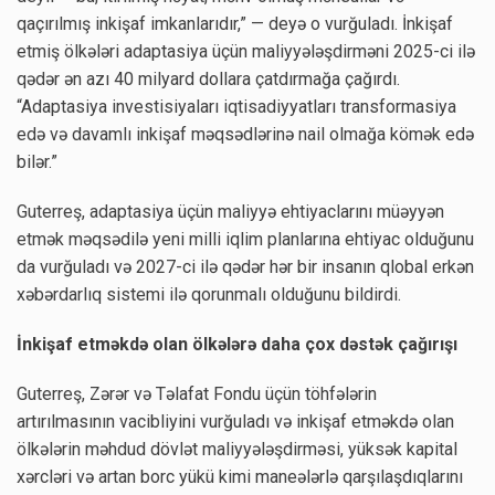
qaçırılmış inkişaf imkanlarıdır,” — deyə o vurğuladı. İnkişaf
etmiş ölkələri adaptasiya üçün maliyyələşdirməni 2025-ci ilə
qədər ən azı 40 milyard dollara çatdırmağa çağırdı.
“Adaptasiya investisiyaları iqtisadiyyatları transformasiya
edə və davamlı inkişaf məqsədlərinə nail olmağa kömək edə
bilər.”
Guterreş, adaptasiya üçün maliyyə ehtiyaclarını müəyyən
etmək məqsədilə yeni milli iqlim planlarına ehtiyac olduğunu
da vurğuladı və 2027-ci ilə qədər hər bir insanın qlobal erkən
xəbərdarlıq sistemi ilə qorunmalı olduğunu bildirdi.
İnkişaf etməkdə olan ölkələrə daha çox dəstək çağırışı
Guterreş, Zərər və Təlafat Fondu üçün töhfələrin
artırılmasının vacibliyini vurğuladı və inkişaf etməkdə olan
ölkələrin məhdud dövlət maliyyələşdirməsi, yüksək kapital
xərcləri və artan borc yükü kimi maneələrlə qarşılaşdıqlarını