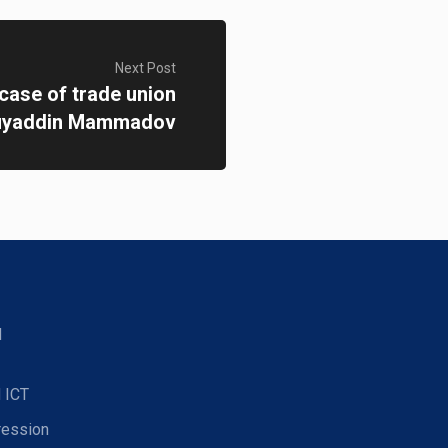
Next Post
e case of trade union
Afiyaddin Mammadov
d
 ICT
ression