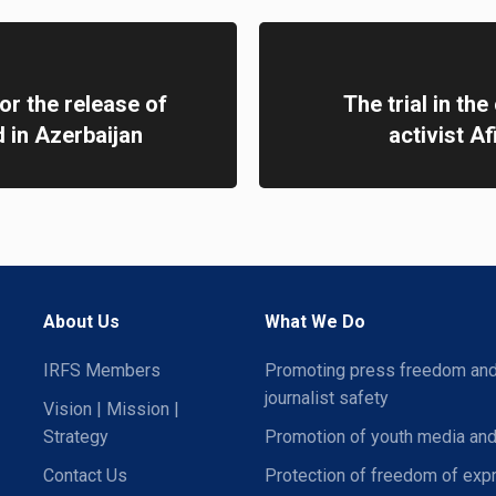
for the release of
The trial in th
d in Azerbaijan
activist 
About Us
What We Do
IRFS Members
Promoting press freedom an
journalist safety
Vision | Mission |
Strategy
Promotion of youth media and
Contact Us
Protection of freedom of exp