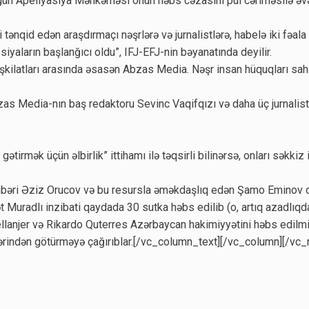
gün Apellyasiya Məhkəməsi onun həbs cəzasını pul cəriməsilə əvəz
tənqid edən araşdırmaçı nəşrlərə və jurnalistlərə, habelə iki fəala
siyaların başlanğıcı oldu”, IFJ-EFJ-nin bəyanatında deyilir.
kilatları arasında əsasən Abzas Media. Nəşr insan hüquqları sah
zas Media-nın baş redaktoru Sevinc Vaqifqızı və daha üç jurnalisti
:
ətirmək üçün əlbirlik” ittihamı ilə təqsirli bilinərsə, onları səkkiz
hbəri Əziz Orucov və bu resursla əməkdaşlıq edən Şamo Eminov da 
ət Muradlı inzibati qaydada 30 sutka həbs edilib (o, artıq azadlıqd
ellanjer və Rikardo Quterres Azərbaycan hakimiyyətini həbs edilmi
zərindən götürməyə çağırıblar.[/vc_column_text][/vc_column][/vc_