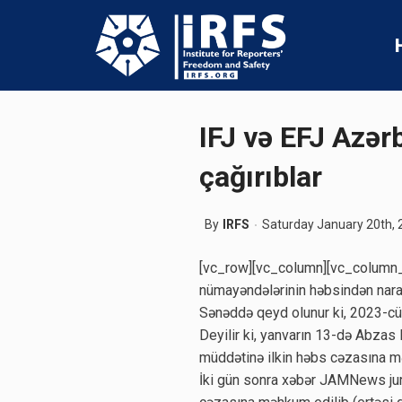
IFJ və EFJ Azər
çağırıblar
By
IRFS
Saturday January 20th, 
[vc_row][vc_column][vc_column_t
nümayəndələrinin həbsindən naraha
Sənəddə qeyd olunur ki, 2023-cü 
Deyilir ki, yanvarın 13-də Abzas
müddətinə ilkin həbs cəzasına m
İki gün sonra xəbər JAMNews jurn