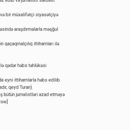
 edib və jurnalisti sərbəst
 və bir müxalifətçi siyasətçiyə
əsində araşdırmalarla məşğul
n qaçaqmalçılıq ittihamları ilə
 ilə qədər həbs təhlükəsi
eyni ittihamlarla həbs edilib.
adır, qeyd Turan).
ş bütün jurnalistləri azad etməyə
row]