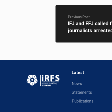
Previous Post
IFJ and EFJ called 
journalists arreste
Latest
News
Statements
Publications