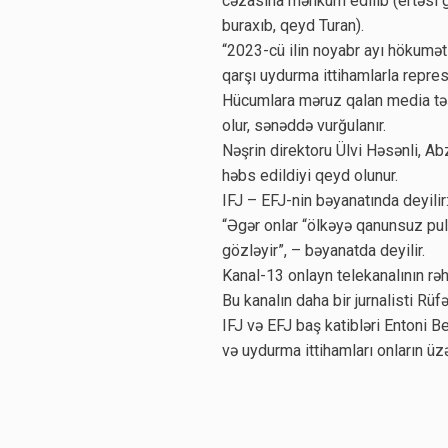
cəzasına məhkum edilib (ertəsi 
buraxıb, qeyd Turan).
“2023-cü ilin noyabr ayı hökuməti 
qarşı uydurma ittihamlarla repres
Hücumlara məruz qalan media təş
olur, sənəddə vurğulanır.
Nəşrin direktoru Ülvi Həsənli, Ab
həbs edildiyi qeyd olunur.
IFJ – EFJ-nin bəyanatında deyilir
“Əgər onlar “ölkəyə qanunsuz pul g
gözləyir”, – bəyanatda deyilir.
Kanal-13 onlayn telekanalının rə
Bu kanalın daha bir jurnalisti Rüf
IFJ və EFJ baş katibləri Entoni B
və uydurma ittihamları onların ü