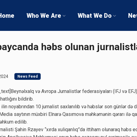
Home
Who We Are
What We Do
Ne
baycanda həbs olunan jurnalist
2024
News Feed
ext]Beynəlxalq və Avropa Jurnalistlər federasiyaları (IFJ və EF
tlığını bildirib.
ilin noyabrından 10 jurnalist saxlanılıb və həbslər son günlər də 
 Media saytının müxbiri Elnarə Qasımova məhkəmənin qərarı ilə qaç
əhkum edilib.
alisti Şahin Rzayev “xırda xuliqanlıq”da ittiham olunaraq həbs ed