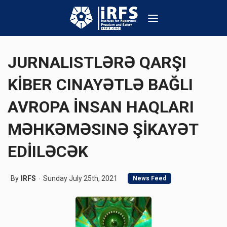
JURNALISTLƏRƏ QARŞI
KİBER CINAYƏTLƏ BAĞLI
AVROPA İNSAN HAQLARI
MƏHKƏMƏSINƏ ŞİKAYƏT
EDİILƏCƏK
By
IRFS
Sunday July 25th, 2021
News Feed