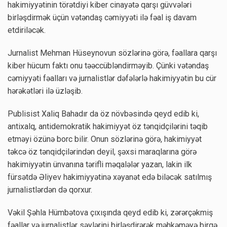
hakimiyyətinin törətdiyi kiber cinayətə qarşı güvvələri
birləşdirmək üçün vətəndaş cəmiyyəti ilə fəal iş davam
etdiriləcək.
Jurnalist Mehman Hüseynovun sözlərinə görə, fəallara qarşı
kiber hücum faktı onu təəccübləndirməyib. Çünki vətəndaş
cəmiyyəti fəalları və jurnalistlər dəfələrlə hakimiyyətin bu cür
hərəkətləri ilə üzləşib.
Publisist Xaliq Bahadır da öz növbəsində qeyd edib ki,
antixalq, antidemokratik hakimiyyət öz tənqidçilərini təqib
etməyi özünə borc bilir. Onun sözlərinə görə, hakimiyyət
təkcə öz tənqidçilərindən deyil, şəxsi maraqlarına görə
hakimiyyətin ünvanına tərifli məqalələr yazan, lakin ilk
fürsətdə Əliyev hakimiyyətinə xəyanət edə biləcək satılmış
jurnalistlərdən də qorxur.
Vəkil Şəhla Hümbətova çıxışında qeyd edib ki, zərərçəkmiş
fəallar və jurnalistlər səylərini birləşdirərək məhkəməyə birgə