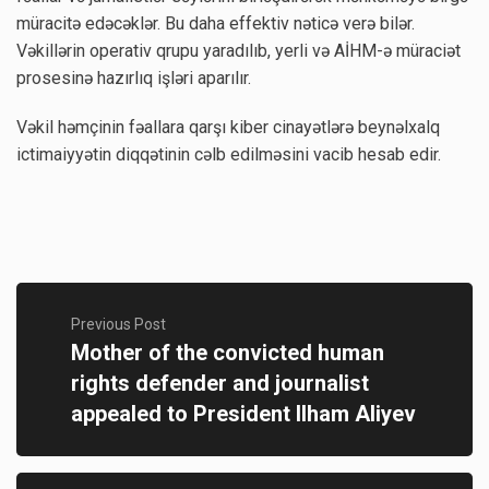
müracitə edəcəklər. Bu daha effektiv nəticə verə bilər.
Vəkillərin operativ qrupu yaradılıb, yerli və AİHM-ə müraciət
prosesinə hazırlıq işləri aparılır.
Vəkil həmçinin fəallara qarşı kiber cinayətlərə beynəlxalq
ictimaiyyətin diqqətinin cəlb edilməsini vacib hesab edir.
Previous Post
Mother of the convicted human
rights defender and journalist
appealed to President Ilham Aliyev