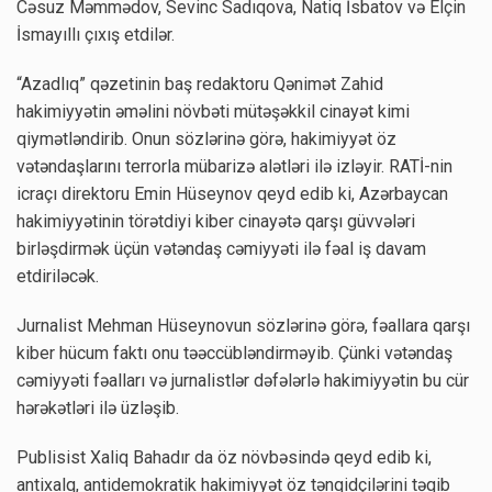
Cəsuz Məmmədov, Sevinc Sadıqova, Natiq İsbatov və Elçin
İsmayıllı çıxış etdilər.
“Azadlıq” qəzetinin baş redaktoru Qənimət Zahid
hakimiyyətin əməlini növbəti mütəşəkkil cinayət kimi
qiymətləndirib. Onun sözlərinə görə, hakimiyyət öz
vətəndaşlarını terrorla mübarizə alətləri ilə izləyir. RATİ-nin
icraçı direktoru Emin Hüseynov qeyd edib ki, Azərbaycan
hakimiyyətinin törətdiyi kiber cinayətə qarşı güvvələri
birləşdirmək üçün vətəndaş cəmiyyəti ilə fəal iş davam
etdiriləcək.
Jurnalist Mehman Hüseynovun sözlərinə görə, fəallara qarşı
kiber hücum faktı onu təəccübləndirməyib. Çünki vətəndaş
cəmiyyəti fəalları və jurnalistlər dəfələrlə hakimiyyətin bu cür
hərəkətləri ilə üzləşib.
Publisist Xaliq Bahadır da öz növbəsində qeyd edib ki,
antixalq, antidemokratik hakimiyyət öz tənqidçilərini təqib