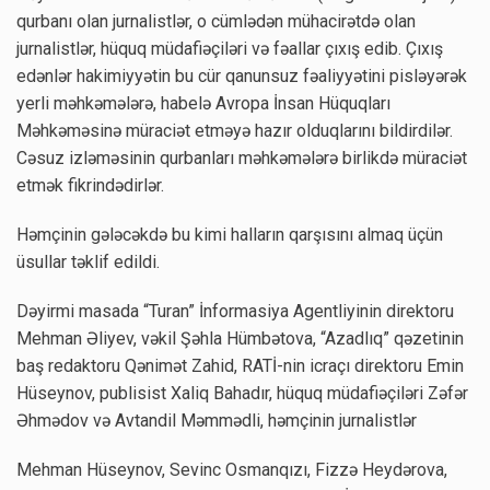
qurbanı olan jurnalistlər, o cümlədən mühacirətdə olan
jurnalistlər, hüquq müdafiəçiləri və fəallar çıxış edib. Çıxış
edənlər hakimiyyətin bu cür qanunsuz fəaliyyətini pisləyərək
yerli məhkəmələrə, habelə Avropa İnsan Hüquqları
Məhkəməsinə müraciət etməyə hazır olduqlarını bildirdilər.
Cəsuz izləməsinin qurbanları məhkəmələrə birlikdə müraciət
etmək fikrindədirlər.
Həmçinin gələcəkdə bu kimi halların qarşısını almaq üçün
üsullar təklif edildi.
Dəyirmi masada “Turan” İnformasiya Agentliyinin direktoru
Mehman Əliyev, vəkil Şəhla Hümbətova, “Azadlıq” qəzetinin
baş redaktoru Qənimət Zahid, RATİ-nin icraçı direktoru Emin
Hüseynov, publisist Xaliq Bahadır, hüquq müdafiəçiləri Zəfər
Əhmədov və Avtandil Məmmədli, həmçinin jurnalistlər
Mehman Hüseynov, Sevinc Osmanqızı, Fizzə Heydərova,