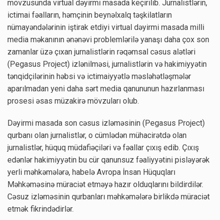
mövzusunda virtual dəyirmi masada keçirilib. Jurnalistlərin,
ictimai fəalların, həmçinin beynəlxalq təşkilatların
nümayəndələrinin iştirak etdiyi virtual dəyirmi masada milli
media məkanının ənənəvi problemlərilə yanaşı daha çox son
zamanlar üzə çıxan jurnalistlərin rəqəmsal cəsus alətləri
(Pegasus Project) izlənilməsi, jurnalistlərin və hakimiyyətin
tənqidçilərinin həbsi və ictimaiyyətlə məsləhətləşmələr
aparılmadan yeni daha sərt media qanununun hazırlanması
prosesi əsas müzakirə mövzuları olub.
Dəyirmi masada son cəsus izləməsinin (Pegasus Project)
qurbanı olan jurnalistlər, o cümlədən mühacirətdə olan
jurnalistlər, hüquq müdafiəçiləri və fəallar çıxış edib. Çıxış
edənlər hakimiyyətin bu cür qanunsuz fəaliyyətini pisləyərək
yerli məhkəmələrə, habelə Avropa İnsan Hüquqları
Məhkəməsinə müraciət etməyə hazır olduqlarını bildirdilər.
Cəsuz izləməsinin qurbanları məhkəmələrə birlikdə müraciət
etmək fikrindədirlər.