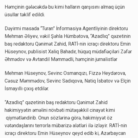
Həmçinin gələcəkdə bu kimi halların qarşısını almaq üçün
üsullar təklif edildi.
Dəyirmi masada “Turan” İnformasiya Agentliyinin direktoru
Mehman Əliyev, vəkil Şəhla Hümbətova, “Azadlıq” qəzetinin
baş redaktoru Qənimət Zahid, RATİ-nin icraçı direktoru Emin
Hüseynov, publisist Xaliq Bahadır, hüquq müdafiəçiləri Zəfər
Əhmədov və Avtandil Məmmədli, həmçinin jurnalistlər
Mehman Hüseynov, Sevinc Osmanqızı, Fizzə Heydərova,
Cəsuz Məmmədov, Sevinc Sadıqova, Natiq İsbatov və Elçin
İsmayıllı çıxış etdilər.
“Azadlıq” qəzetinin baş redaktoru Qənimət Zahid
hakimiyyətin əməlini növbəti mütəşəkkil cinayət kimi
qiymətləndirib. Onun sözlərinə görə, hakimiyyət öz
vətəndaşlarını terrorla mübarizə alətləri ilə izləyir. RATİ-nin
icraçı direktoru Emin Hüseynov qeyd edib ki, Azərbaycan