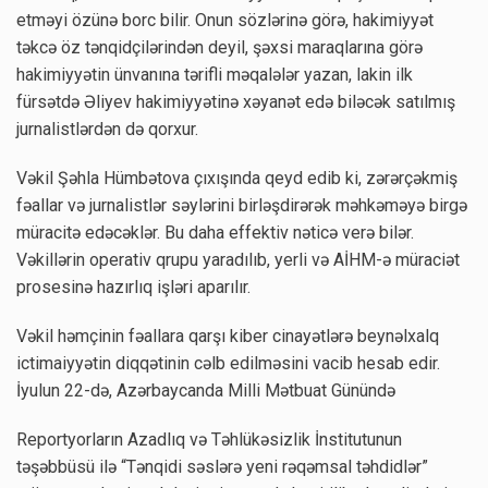
etməyi özünə borc bilir. Onun sözlərinə görə, hakimiyyət
təkcə öz tənqidçilərindən deyil, şəxsi maraqlarına görə
hakimiyyətin ünvanına tərifli məqalələr yazan, lakin ilk
fürsətdə Əliyev hakimiyyətinə xəyanət edə biləcək satılmış
jurnalistlərdən də qorxur.
Vəkil Şəhla Hümbətova çıxışında qeyd edib ki, zərərçəkmiş
fəallar və jurnalistlər səylərini birləşdirərək məhkəməyə birgə
müracitə edəcəklər. Bu daha effektiv nəticə verə bilər.
Vəkillərin operativ qrupu yaradılıb, yerli və AİHM-ə müraciət
prosesinə hazırlıq işləri aparılır.
Vəkil həmçinin fəallara qarşı kiber cinayətlərə beynəlxalq
ictimaiyyətin diqqətinin cəlb edilməsini vacib hesab edir.
İyulun 22-də, Azərbaycanda Milli Mətbuat Günündə
Reportyorların Azadlıq və Təhlükəsizlik İnstitutunun
təşəbbüsü ilə “Tənqidi səslərə yeni rəqəmsal təhdidlər”