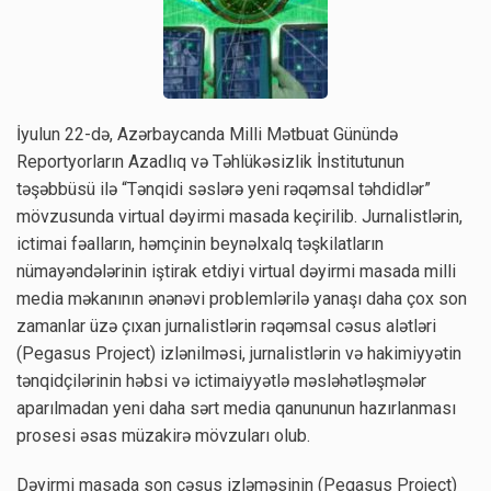
İyulun 22-də, Azərbaycanda Milli Mətbuat Günündə
Reportyorların Azadlıq və Təhlükəsizlik İnstitutunun
təşəbbüsü ilə “Tənqidi səslərə yeni rəqəmsal təhdidlər”
mövzusunda virtual dəyirmi masada keçirilib. Jurnalistlərin,
ictimai fəalların, həmçinin beynəlxalq təşkilatların
nümayəndələrinin iştirak etdiyi virtual dəyirmi masada milli
media məkanının ənənəvi problemlərilə yanaşı daha çox son
zamanlar üzə çıxan jurnalistlərin rəqəmsal cəsus alətləri
(Pegasus Project) izlənilməsi, jurnalistlərin və hakimiyyətin
tənqidçilərinin həbsi və ictimaiyyətlə məsləhətləşmələr
aparılmadan yeni daha sərt media qanununun hazırlanması
prosesi əsas müzakirə mövzuları olub.
Dəyirmi masada son cəsus izləməsinin (Pegasus Project)