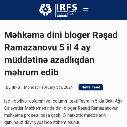
Məhkəmə dini bloger Rəşad
Ramazanovu 5 il 4 ay
müddətinə azadlıqdan
məhrum edib
By
IRFS
Monday February 5th, 2024
News Feed
[vc_row][vc_column][vc_column_text]Fevralın 5-də Bakı Ağır
Cinayətlər Məhkəməsində dini bloger Rəşad Ramazanovun
məhkəmə prosesi başa çatıb. O, narkotik maddələrin
qanunsuz dövriyyəsində ittiham olunur.