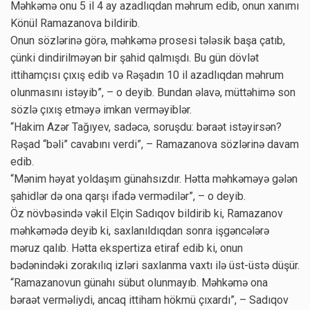
Məhkəmə onu 5 il 4 ay azadlıqdan məhrum edib, onun xanımı
Könül Ramazanova bildirib.
Onun sözlərinə görə, məhkəmə prosesi tələsik başa çatıb,
çünki dindirilməyən bir şahid qalmışdı. Bu gün dövlət
ittihamçısı çıxış edib və Rəşadın 10 il azadlıqdan məhrum
olunmasını istəyib”, – o deyib. Bundan əlavə, müttəhimə son
sözlə çıxış etməyə imkan verməyiblər.
“Hakim Azər Tağıyev, sadəcə, soruşdu: bəraət istəyirsən?
Rəşad “bəli” cavabını verdi”, – Ramazanova sözlərinə davam
edib.
“Mənim həyat yoldaşım günahsızdır. Hətta məhkəməyə gələn
şahidlər də ona qarşı ifadə vermədilər”, – o deyib.
Öz növbəsində vəkil Elçin Sadıqov bildirib ki, Ramazanov
məhkəmədə deyib ki, saxlanıldıqdan sonra işgəncələrə
məruz qalıb. Hətta ekspertiza etiraf edib ki, onun
bədənindəki zorakılıq izləri saxlanma vaxtı ilə üst-üstə düşür.
“Ramazanovun günahı sübut olunmayıb. Məhkəmə ona
bəraət verməliydi, ancaq ittiham hökmü çıxardı”, – Sadıqov