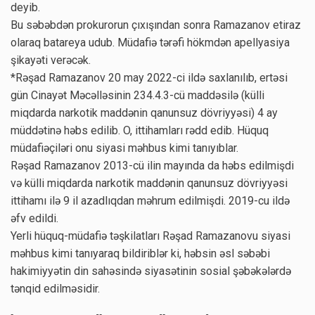
deyib.
Bu səbəbdən prokurorun çıxışından sonra Ramazanov etiraz
olaraq batareya udub. Müdafiə tərəfi hökmdən apellyasiya
şikayəti verəcək.
*Rəşad Ramazanov 20 may 2022-ci ildə saxlanılıb, ertəsi
gün Cinayət Məcəlləsinin 234.4.3-cü maddəsilə (külli
miqdarda narkotik maddənin qanunsuz dövriyyəsi) 4 ay
müddətinə həbs edilib. O, ittihamları rədd edib. Hüquq
müdafiəçiləri onu siyasi məhbus kimi tanıyıblar.
Rəşad Ramazanov 2013-cü ilin mayında da həbs edilmişdi
və külli miqdarda narkotik maddənin qanunsuz dövriyyəsi
ittihamı ilə 9 il azadlıqdan məhrum edilmişdi. 2019-cu ildə
əfv edildi.
Yerli hüquq-müdafiə təşkilatları Rəşad Ramazanovu siyasi
məhbus kimi tanıyaraq bildiriblər ki, həbsin əsl səbəbi
hakimiyyətin din sahəsində siyasətinin sosial şəbəkələrdə
tənqid edilməsidir.