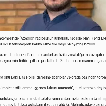
kəməsində “Azadlıq” radiosunun jurnalsiti, həbsdə olan Fərid Me
rorluğun tanımaqdan imtina etməsilə bağlı şikayətinə baxılıb.
n-a bildirib ki, Fərid saxlanılarkən fiziki zorakılığa məruz qalıb.
 maşına mindirilib, qolları qandallanıb. Zorla əlindən maşının açarlar
onu Bakı Baş Polis İdarəsinə aparıblar və orada başından torbanı
müraciət etdik, amma işgəncə faktını tanımadı”, – Muxtarova deyib
ntüləri, jurnalistin mobil telefonunun anten məlumatları istənilmi
 etməyib, təkcə polislərin ifadəsini alıb ki, Mehralızadəyə qarşı 