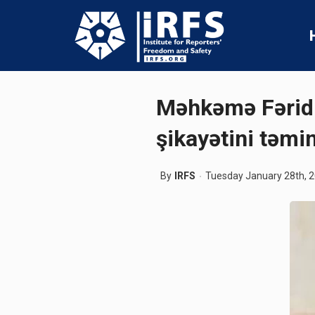
Məhkəmə Fərid 
şikayətini təmi
By
IRFS
Tuesday January 28th, 