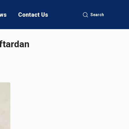
ws
Contact Us
Search
ftardan