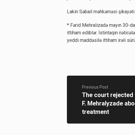
Lakin Səbail məhkəməsi şikayəti
* Fərid Mehralızadə mayın 30-da 
ittiham ediblər. İstintaqın nəticə
yeddi maddəsilə ittiham irəli sür
Previous Post
The court rejected 
F. Mehralyzade ab
treatment