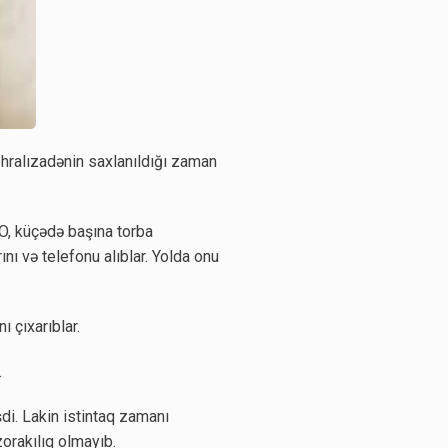
hralızadənin saxlanıldığı zaman
 O, küçədə başına torba
ını və telefonu alıblar. Yolda onu
 çıxarıblar.
.
şdi. Lakin istintaq zamanı
zorakılıq olmayıb.