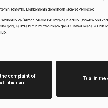
 təmin etməyib. Məhkəmənin qərarından şikayət veriləcək.
saxlanılıb və “Abzas Media işi” üzrə cəlb edilib. Əvvəlcə onu xar
lərinə görə, iş üzrə bütün müttəhimlərə qarşı Cinayət Məcəlləsinin i
ülüb.
the complaint of
Trial in th
out inhuman