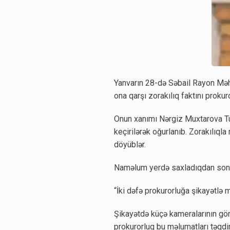
Yanvarın 28-də Səbail Rayon Məh
ona qarşı zorakılıq faktını proku
Onun xanımı Nərgiz Muxtarova Tura
keçirilərək oğurlanıb. Zorakılıqla
döyüblər.
Naməlum yerdə saxladıqdan sonra 
“İki dəfə prokurorluğa şikayətlə 
Şikayətdə küçə kameralarının görü
prokurorluq bu məlumatları təqdim