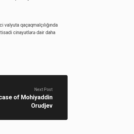
ici valyuta qaçaqmalçılığında
qtisadi cinayətlərə dair daha
Next Post
e case of Mohiyaddin
Orudjev