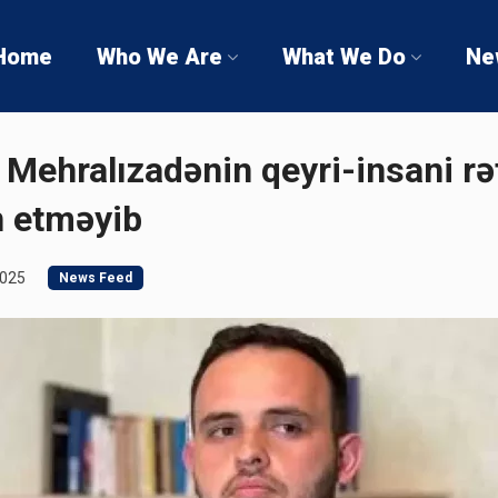
Home
Who We Are
What We Do
Ne
Mehralızadənin qeyri-insani rə
n etməyib
2025
News Feed