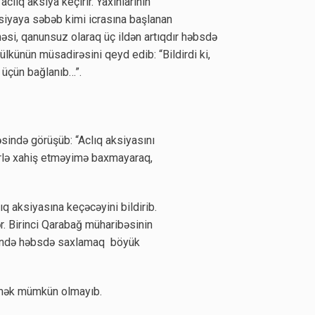
 aclıq aksiya keçirir. Yaxınlarının
siyaya səbəb kimi icrasına başlanan
si, qanunsuz olaraq üç ildən artıqdır həbsdə
lkünün müsadirəsini qeyd edib: “Bildirdi ki,
 üçün bağlanıb…”.
sində görüşüb: “Aclıq aksiyasını
rlə xahiş etməyimə baxmayaraq,
q aksiyasına keçəcəyini bildirib.
ər. Birinci Qarabağ müharibəsinin
ünündə həbsdə saxlamaq böyük
ənmək mümkün olmayıb.