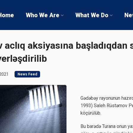
Home
Who We Are
What We Do
Ne
 aclıq aksiyasına başladıqdan
erləşdirilib
 2021
News Feed
Gədəbəy rayonunun hazırd
1993) Saleh Rüstəmov Pe
köçürülüb.
Bu barədə Turana onun yax