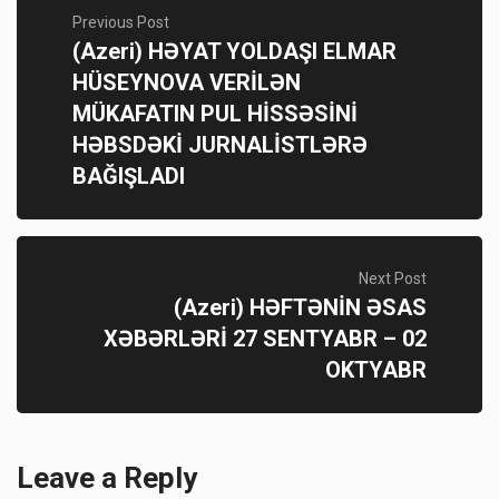
Previous Post
(Azeri) HƏYAT YOLDAŞI ELMAR
HÜSEYNOVA VERİLƏN
MÜKAFATIN PUL HİSSƏSİNİ
HƏBSDƏKİ JURNALİSTLƏRƏ
BAĞIŞLADI
Next Post
(Azeri) HƏFTƏNİN ƏSAS
XƏBƏRLƏRİ 27 SENTYABR – 02
OKTYABR
Leave a Reply