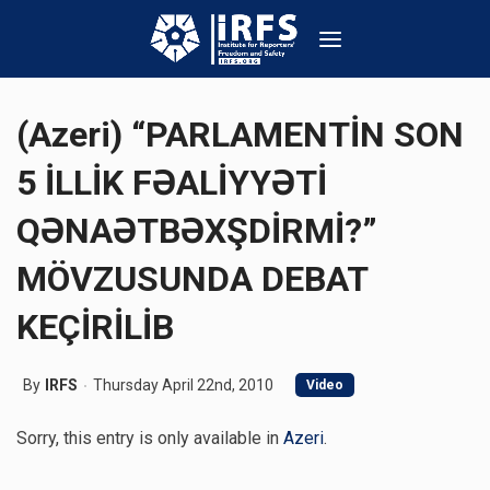
(Azeri) “PARLAMENTİN SON
5 İLLİK FƏALİYYƏTİ
QƏNAƏTBƏXŞDİRMİ?”
MÖVZUSUNDA DEBAT
KEÇİRİLİB
By
IRFS
Thursday April 22nd, 2010
Video
Sorry, this entry is only available in
Azeri
.