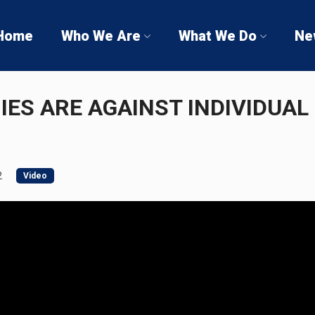
Home
Who We Are
What We Do
Ne
ES ARE AGAINST INDIVIDUAL
2
Video