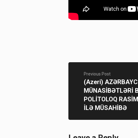
Previous Post
(Azeri) AZƏRBAY
MÜNASİBƏTLƏRİ 
POLİTOLOQ RASİ
İLƏ MÜSAHİBƏ
Leave a Reply