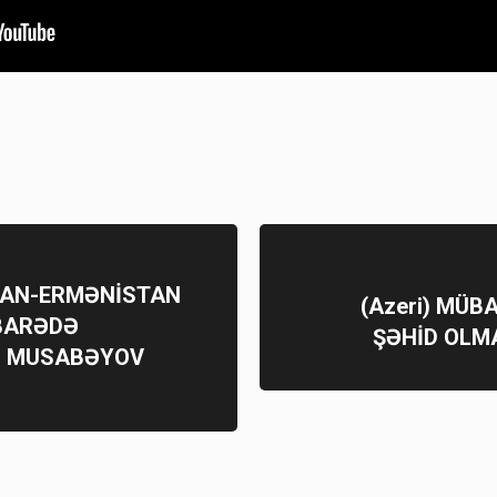
CAN-ERMƏNİSTAN
(Azeri) MÜB
BARƏDƏ
ŞƏHİD OLMA
M MUSABƏYOV