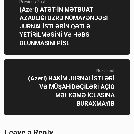
Previous Post
(Azeri) ATƏT-İN MƏTBUAT
AZADLIĞI ÜZRƏ NÜMAYƏNDƏSİ
JURNALİSTLƏRİN QƏTLƏ
YETİRİLMƏSİNİ VƏ HƏBS
OLUNMASINI PİSL
Next Post
(Azeri) HAKİM JURNALİSTLƏRİ
VƏ MÜŞAHİDƏÇİLƏRİ AÇIQ
MƏHKƏMƏ İCLASINA
BURAXMAYIB
Leave a Reply