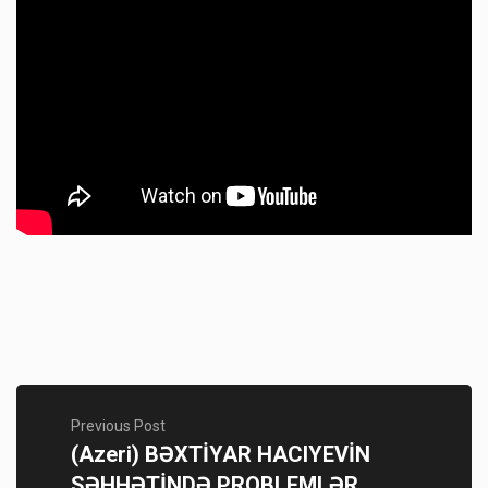
Previous Post
(Azeri) BƏXTİYAR HACIYEVİN
SƏHHƏTİNDƏ PROBLEMLƏR