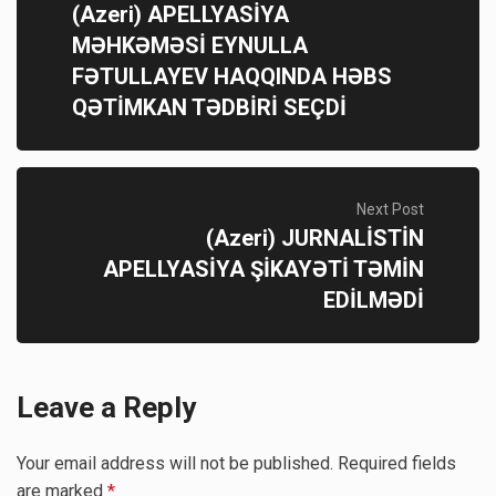
(Azeri) APELLYASİYA
MƏHKƏMƏSİ EYNULLA
FƏTULLAYEV HAQQINDA HƏBS
QƏTİMKAN TƏDBİRİ SEÇDİ
Next Post
(Azeri) JURNALİSTİN
APELLYASİYA ŞİKAYƏTİ TƏMİN
EDİLMƏDİ
Leave a Reply
Your email address will not be published.
Required fields
are marked
*