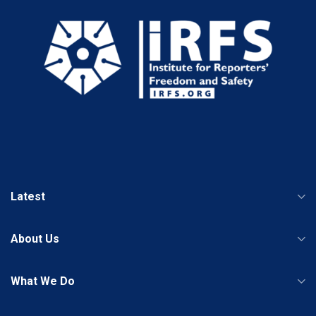
Latest
About Us
What We Do