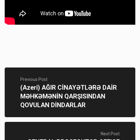
Previous Post
(Azeri) AĞIR CİNAYƏTLƏRƏ DAİR
MƏHKƏMƏNİN QARŞISINDAN
QOVULAN DİNDARLAR
Next Post