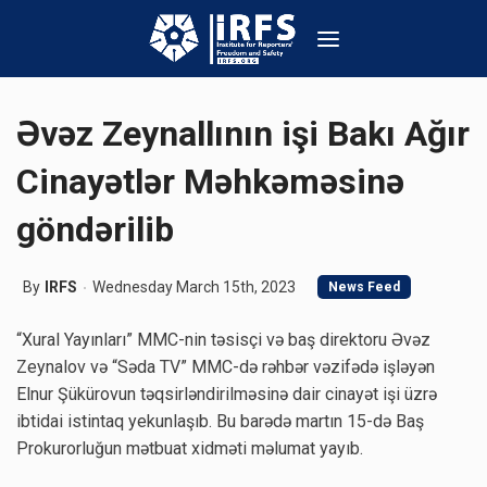
Əvəz Zeynallının işi Bakı Ağır
Cinayətlər Məhkəməsinə
göndərilib
By
IRFS
Wednesday March 15th, 2023
News Feed
“Xural Yayınları” MMC-nin təsisçi və baş direktoru Əvəz
Zeynalov və “Səda TV” MMC-də rəhbər vəzifədə işləyən
Elnur Şükürovun təqsirləndirilməsinə dair cinayət işi üzrə
ibtidai istintaq yekunlaşıb. Bu barədə martın 15-də Baş
Prokurorluğun mətbuat xidməti məlumat yayıb.