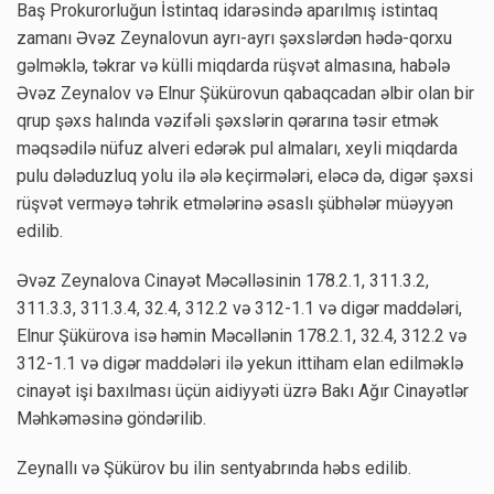
Baş Prokurorluğun İstintaq idarəsində aparılmış istintaq
zamanı Əvəz Zeynalovun ayrı-ayrı şəxslərdən hədə-qorxu
gəlməklə, təkrar və külli miqdarda rüşvət almasına, habələ
Əvəz Zeynalov və Elnur Şükürovun qabaqcadan əlbir olan bir
qrup şəxs halında vəzifəli şəxslərin qərarına təsir etmək
məqsədilə nüfuz alveri edərək pul almaları, xeyli miqdarda
pulu dələduzluq yolu ilə ələ keçirmələri, eləcə də, digər şəxsi
rüşvət verməyə təhrik etmələrinə əsaslı şübhələr müəyyən
edilib.
Əvəz Zeynalova Cinayət Məcəlləsinin 178.2.1, 311.3.2,
311.3.3, 311.3.4, 32.4, 312.2 və 312-1.1 və digər maddələri,
Elnur Şükürova isə həmin Məcəllənin 178.2.1, 32.4, 312.2 və
312-1.1 və digər maddələri ilə yekun ittiham elan edilməklə
cinayət işi baxılması üçün aidiyyəti üzrə Bakı Ağır Cinayətlər
Məhkəməsinə göndərilib.
Zeynallı və Şükürov bu ilin sentyabrında həbs edilib.