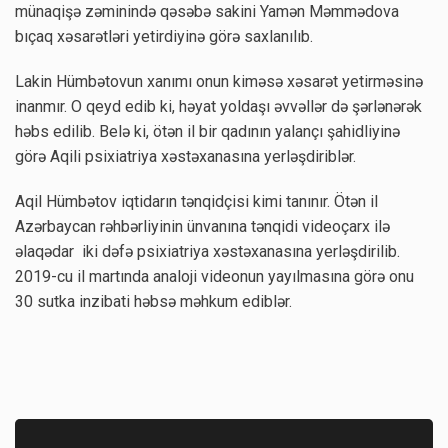
münaqişə zəminində qəsəbə sakini Yamən Məmmədova
bıçaq xəsarətləri yetirdiyinə görə saxlanılıb.
Lakin Hümbətovun xanımı onun kiməsə xəsarət yetirməsinə
inanmır. O qeyd edib ki, həyat yoldaşı əvvəllər də şərlənərək
həbs edilib. Belə ki, ötən il bir qadının yalançı şahidliyinə
görə Aqili psixiatriya xəstəxanasına yerləşdiriblər.
Aqil Hümbətov iqtidarın tənqidçisi kimi tanınır. Ötən il
Azərbaycan rəhbərliyinin ünvanına tənqidi videoçarx ilə
əlaqədar iki dəfə psixiatriya xəstəxanasına yerləşdirilib.
2019-cu il martında analoji videonun yayılmasına görə onu
30 sutka inzibati həbsə məhkum ediblər.