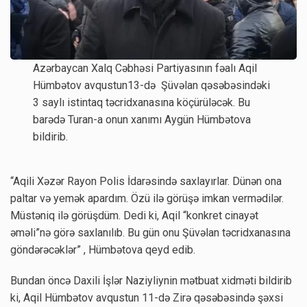
Azərbaycan Xalq Cəbhəsi Partiyasının fəalı Aqil
Hümbətov avqustun13-də Şüvəlan qəsəbəsindəki
3 saylı istintaq təcridxanasına köçürüləcək. Bu
barədə Turan-a onun xanımı Aygün Hümbətova
bildirib.
“Aqili Xəzər Rayon Polis İdarəsində saxlayırlar. Dünən ona
paltar və yemək apardım. Özü ilə görüşə imkan vermədilər.
Müstəniq ilə görüşdüm. Dedi ki, Aqil “konkret cinayət
əməli”nə görə saxlanılıb. Bu gün onu Şüvəlan təcridxanasına
göndərəcəklər” , Hümbətova qeyd edib.
Bundan öncə Daxili İşlər Naziyliynin mətbuat xidməti bildirib
ki, Aqil Hümbətov avqustun 11-də Zirə qəsəbəsində şəxsi