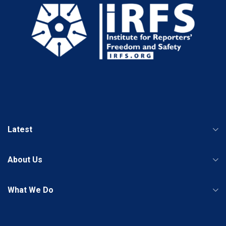
Latest
About Us
What We Do