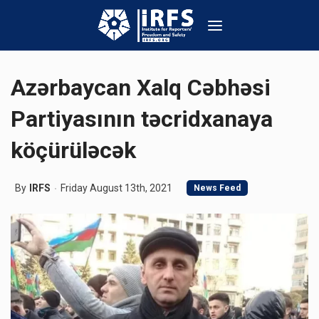
Azərbaycan Xalq Cəbhəsi
Partiyasının təcridxanaya
köçürüləcək
By
IRFS
Friday August 13th, 2021
News Feed