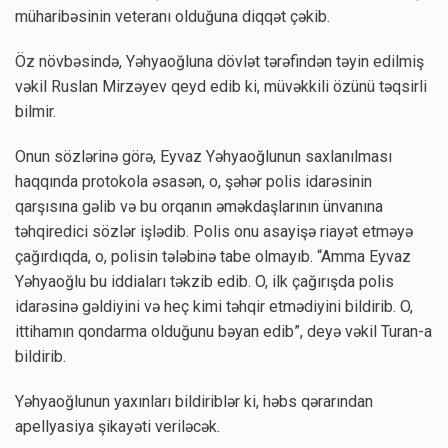
müharibəsinin veteranı olduğuna diqqət çəkib.
Öz növbəsində, Yəhyaoğluna dövlət tərəfindən təyin edilmiş
vəkil Ruslan Mirzəyev qeyd edib ki, müvəkkili özünü təqsirli
bilmir.
Onun sözlərinə görə, Eyvaz Yəhyaoğlunun saxlanılması
haqqında protokola əsasən, o, şəhər polis idarəsinin
qarşısına gəlib və bu orqanın əməkdaşlarının ünvanına
təhqiredici sözlər işlədib. Polis onu asayişə riayət etməyə
çağırdıqda, o, polisin tələbinə tabe olmayıb. “Amma Eyvaz
Yəhyaoğlu bu iddiaları təkzib edib. O, ilk çağırışda polis
idarəsinə gəldiyini və heç kimi təhqir etmədiyini bildirib. O,
ittihamın qondarma olduğunu bəyan edib”, deyə vəkil Turan-a
bildirib.
Yəhyaoğlunun yaxınları bildiriblər ki, həbs qərarından
apellyasiya şikayəti veriləcək.