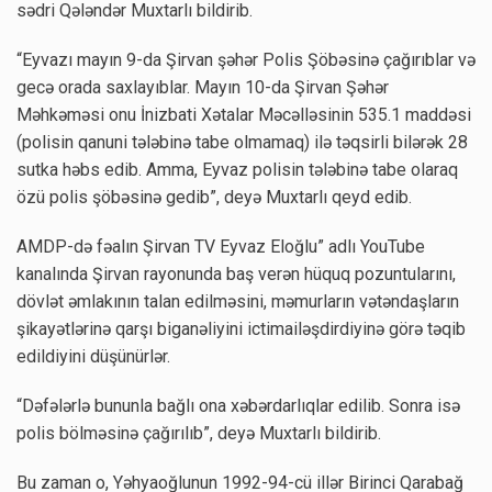
sədri Qələndər Muxtarlı bildirib.
“Eyvazı mayın 9-da Şirvan şəhər Polis Şöbəsinə çağırıblar və
gecə orada saxlayıblar. Mayın 10-da Şirvan Şəhər
Məhkəməsi onu İnizbati Xətalar Məcəlləsinin 535.1 maddəsi
(polisin qanuni tələbinə tabe olmamaq) ilə təqsirli bilərək 28
sutka həbs edib. Amma, Eyvaz polisin tələbinə tabe olaraq
özü polis şöbəsinə gedib”, deyə Muxtarlı qeyd edib.
AMDP-də fəalın Şirvan TV Eyvaz Eloğlu” adlı YouTube
kanalında Şirvan rayonunda baş verən hüquq pozuntularını,
dövlət əmlakının talan edilməsini, məmurların vətəndaşların
şikayətlərinə qarşı biganəliyini ictimailəşdirdiyinə görə təqib
edildiyini düşünürlər.
“Dəfələrlə bununla bağlı ona xəbərdarlıqlar edilib. Sonra isə
polis bölməsinə çağırılıb”, deyə Muxtarlı bildirib.
Bu zaman o, Yəhyaoğlunun 1992-94-cü illər Birinci Qarabağ