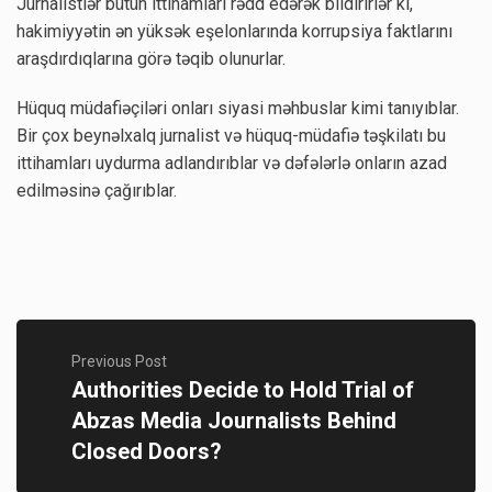
Jurnalistlər bütün ittihamları rədd edərək bildirirlər ki,
hakimiyyətin ən yüksək eşelonlarında korrupsiya faktlarını
araşdırdıqlarına görə təqib olunurlar.
Hüquq müdafiəçiləri onları siyasi məhbuslar kimi tanıyıblar.
Bir çox beynəlxalq jurnalist və hüquq-müdafiə təşkilatı bu
ittihamları uydurma adlandırıblar və dəfələrlə onların azad
edilməsinə çağırıblar.
Previous Post
Authorities Decide to Hold Trial of
Abzas Media Journalists Behind
Closed Doors?