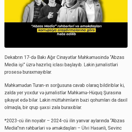
Dekabrın 17-də Bakı Ağır Cinayətlər Məhkəməsində “Abzas
Media işi” üzrə hazırlıq iclası başlayıb. Lakin jurnalistləri
prosesə buraxmayıblar.
Məhkəmədən Turan-ın sorğusuna cavab olaraq bildiriblər ki,
zalda yer yoxdur və jurnalistlər Məhkəmə-Hüquq Şurasına
şikayət edə bilər. Lakin müttəhimlərin bəzi qohumları da daxil
olmaqla, bir qrup şəxsi zala buraxıblar.
*2023-cü ilin noyabr – 2024-cü ilin yanvar aylarında “Abzas
Media”nın rəhbərləri və əməkdaşları – Ülvi Həsənli, Sevinc