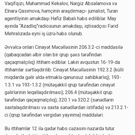
Vaqifqızı, Məhəmməd Kekalov, Nərgiz Absalamova və
Elnarə Qasımova, həmçinin araşdırmaçı- jurnalist, Turan
agentliyinin əməkdaşı Hafiz Babalı həbs ediliblər. May
ayında “Azadlıq”radiosunun əməkdaşı, iqtisadçısı Fərid
Mehralızadə eyni iş üzrə həbs olunub.
Əvvəlcə onları Cinayət Məcəlləsinin 206.3.2-ci maddəsilə
(qabaqcadan əlbir olan bir qrup şəxs tərəfindən
qaçaqmalçılıq) ittiham ediblər. Lakin avqustun 16-19-da
ittihamlar sərtləşdirilib: Cinayət Məcəlləsinin 192.3.2 (külli
miqdarda gəlir əldə etməklə qanunsuz sahibkarlıq); 193-
1.3.1 və 193-1.3.2 (mütəşəkkil qrup tərəfindən cinayət
gəlirlərinin leqallaşdırılması); 206.4 (mütəşəkkil qrup
tərəfindən qaçaqmalçılıq); 320.1 və 320.2 (sənədlərin
saxtalaşdırılması və saxta sənədlərdən istifadə) və 213.2.1-
ci (qrup tərəfindən vergidən yayınma) maddələri.
Bu ittihamlar 12 ilə qədər həbs cəzasını nəzərdə tutur.