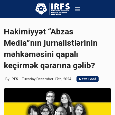
Hakimiyyət “Abzas
Media”nın jurnalistlərinin
məhkəməsini qapalı
keçirmək qərarına gəlib?
By
IRFS
Tuesday December 17th, 2024
News Feed