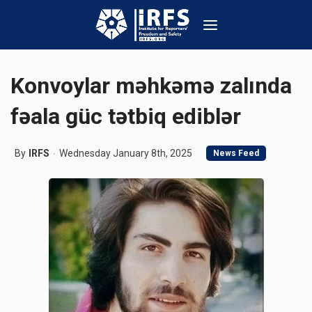
Konvoylar məhkəmə zalında
fəala güc tətbiq ediblər
By
IRFS
Wednesday January 8th, 2025
News Feed