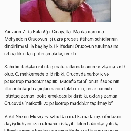
Yanvarın 7-də Bakı Ağır Cinayətlər Məhkəməsində
Möhyəddin Orucovun işi üzrə proses ittiham şahidlərinin
dindirilməsi ilə başlayıb. İlk ifadəni Orucovun tutulmasına
rəhbərlik edən polis əməkdaşı verib.
Şahidin ifadələri istintaq materiallarında onun sözlərinə zidd
olub. O, məhkəmədə bildirib ki, Orucovda narkotik və
psixotrop maddələr tapılıb. Müdafiə tərəfi onun ifadəsinin
ilkin istintaqda açıqlanmasını tələb edib, onlar oxunub.
İstintaq zamanı polis əməkdaşı bildirib ki, axtarış zamanı
Orucovda “narkotik və psixotrop maddələr tapılmayıb”.
Vəkil Nazim Musayev şahiddən məhkəmədə niyə ifadəsini
dəyişdirdiyini izah etməsini istəyib, lakin hakimlər şahidə