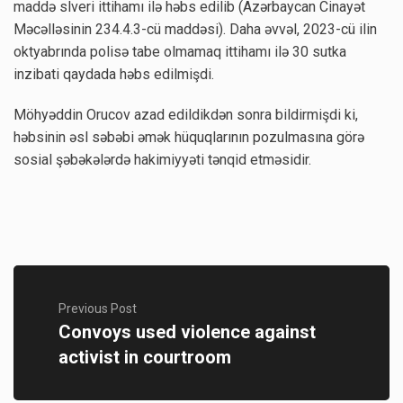
maddə slveri ittihamı ilə həbs edilib (Azərbaycan Cinayət
Məcəlləsinin 234.4.3-cü maddəsi). Daha əvvəl, 2023-cü ilin
oktyabrında polisə tabe olmamaq ittihamı ilə 30 sutka
inzibati qaydada həbs edilmişdi.
Möhyəddin Orucov azad edildikdən sonra bildirmişdi ki,
həbsinin əsl səbəbi əmək hüquqlarının pozulmasına görə
sosial şəbəkələrdə hakimiyyəti tənqid etməsidir.
Previous Post
Convoys used violence against
activist in courtroom