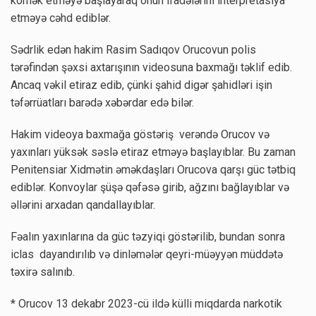
kömək etməyə başlayaraq onun ifadələrini interpretasiya
etməyə cəhd ediblər.
Sədrlik edən hakim Rasim Sadıqov Orucovun polis
tərəfindən şəxsi axtarışının videosuna baxmağı təklif edib.
Ancaq vəkil etiraz edib, çünki şahid digər şahidləri işin
təfərrüatları barədə xəbərdar edə bilər.
Hakim videoya baxmağa göstəriş verəndə Orucov və
yaxınları yüksək səslə etiraz etməyə başlayıblar. Bu zaman
Penitensiar Xidmətin əməkdaşları Orucova qarşı güc tətbiq
ediblər. Konvoylar şüşə qəfəsə girib, ağzını bağlayıblar və
əllərini arxadan qandallayıblar.
Fəalın yaxınlarına da güc təzyiqi göstərilib, bundan sonra
iclas dayandırılıb və dinləmələr qeyri-müəyyən müddətə
təxirə salınıb.
* Orucov 13 dekabr 2023-cü ildə külli miqdarda narkotik