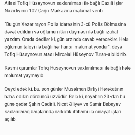
Ailəsi Tofiq Hüseynovun saxlanılması ilə bağlı Daxili İşlər
Nazirliyinin 102 Çağrı Mərkəzinə məlumat verib.
“Bu gün Xəzər rayon Polis İdarəsinin 3-cü Polis Bölməsinə
dəvət edildim və oğlumun itkin düşməsi ilə bağlı izahat
yazdım. Orada dedilər ki, gün ərzində cavab verəcəklər. Hələ
oğlumun taleyi ilə bağlı hər hansı məlumat yoxdur”, deyə
Tofiq Hüseynovun atası Mircəlal Hüseynov Turan-a bildirib.
Rəsmi qurumlar Tofiq Hüseynovun saxlanılması ilə bağlı hələ
məlumat yaymayıb.
Qeyd edək ki, bu, son günlər Müsəlman Birliyi Hərəkatının
həbs edilən dördüncü üzvüdür. Belə ki, noyabrın 23-dən bu
günə qədər Şahin Qədirli, Nicat Əliyev və Samir Babayev
saxlanılaraq barələrində narkotik ittihamı ilə cinayət işləri
açılıb.