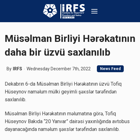
Müsəlman Birliyi Hərəkatının
daha bir üzvü saxlanılıb
By
IRFS
Wednesday December 7th, 2022
News Feed
Dekabrın 6-da Müsəlman Birliyi Hərəkatının üzvü Tofiq
Hüseynov naməlum mülki geyimli şəxslər tərəfindən
saxlanılıb.
Müsəlman Birliyi Hərəkatının məlumatına görə, Tofiq
Hüseynov Bakıda “20 Yanvar” dairəsi yaxınlığında avtobus
dayanacağında naməlum şəxslər tərəfindən saxlanılıb.