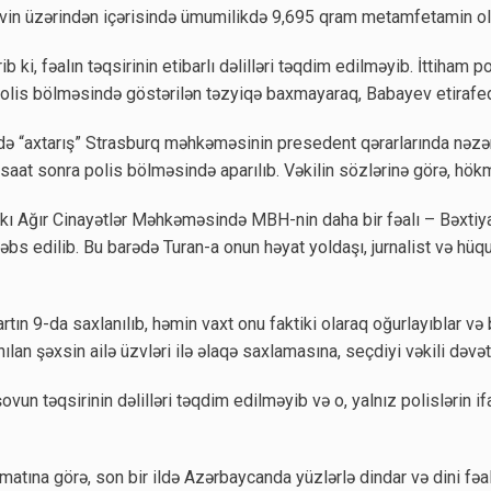
evin üzərindən içərisində ümumilikdə 9,695 qram metamfetamin ola
b ki, fəalın təqsirinin etibarlı dəlilləri təqdim edilməyib. İttiham pol
 Polis bölməsində göstərilən təzyiqə baxmayaraq, Babayev etirafed
ə “axtarış” Strasburq məhkəməsinin presedent qərarlarında nəzə
ə saat sonra polis bölməsində aparılıb. Vəkilin sözlərinə görə, hök
Bakı Ağır Cinayətlər Məhkəməsində MBH-nin daha bir fəalı – Bəxt
həbs edilib. Bu barədə Turan-a onun həyat yoldaşı, jurnalist və hü
ın 9-da saxlanılıb, həmin vaxt onu faktiki olaraq oğurlayıblar və 
ılan şəxsin ailə üzvləri ilə əlaqə saxlamasına, seçdiyi vəkili dəvə
un təqsirinin dəlilləri təqdim edilməyib və o, yalnız polislərin 
matına görə, son bir ildə Azərbaycanda yüzlərlə dindar və dini fəal 