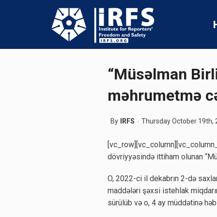
“Müsəlman Birliy
məhrumetmə cə
By
IRFS
Thursday October 19th,
[vc_row][vc_column][vc_column_
dövriyyəsində ittiham olunan “M
O, 2022-ci il dekabrın 2-də saxl
maddələri şəxsi istehlak miqdarı
sürülüb və o, 4 ay müddətinə həbs