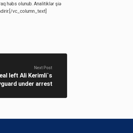
q həbs olunub. Analitiklər şiə
ndirir.[/vc_column_text]
Next Post
l left Ali Kerimli`s
guard under arrest