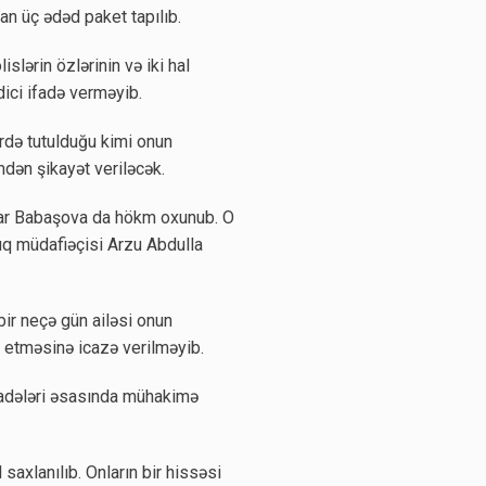
n üç ədəd paket tapılıb.
islərin özlərinin və iki hal
ici ifadə verməyib.
rdə tutulduğu kimi onun
mdən şikayət veriləcək.
iyar Babaşova da hökm oxunub. O
quq müdafiəçisi Arzu Abdulla
bir neçə gün ailəsi onun
t etməsinə icazə verilməyib.
ifadələri əsasında mühakimə
saxlanılıb. Onların bir hissəsi