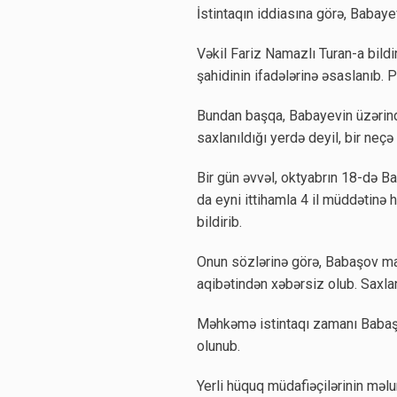
İstintaqın iddiasına görə, Babay
Vəkil Fariz Namazlı Turan-a bildiri
şahidinin ifadələrinə əsaslanıb.
Bundan başqa, Babayevin üzərind
saxlanıldığı yerdə deyil, bir neç
Bir gün əvvəl, oktyabrın 18-də 
da eyni ittihamla 4 il müddətinə 
bildirib.
Onun sözlərinə görə, Babaşov mart
aqibətindən xəbərsiz olub. Saxlan
Məhkəmə istintaqı zamanı Babaşov
olunub.
Yerli hüquq müdafiəçilərinin məlu