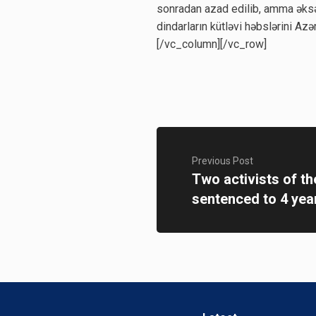
sonradan azad edilib, amma əksər
dindarların kütləvi həbslərini Az
[/vc_column][/vc_row]
Previous Post
Two activists of th
sentenced to 4 year