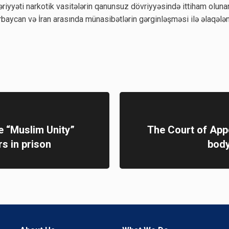
iyyəti narkotik vasitələrin qanunsuz dövriyyəsində ittiham olunara
ərbaycan və İran arasında münasibətlərin gərginləşməsi ilə əlaqələ
e “Muslim Unity”
The Court of Appea
s in prison
body