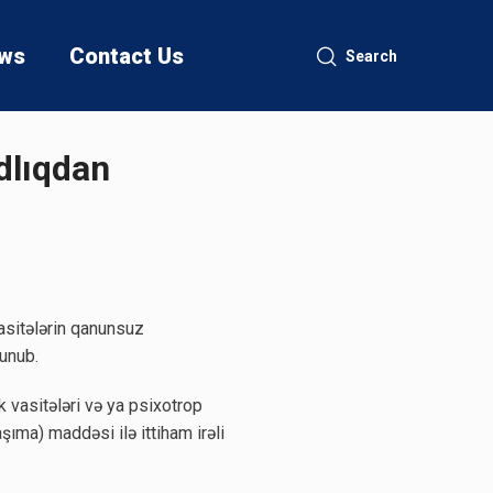
ws
Contact Us
Search
adlıqdan
sitələrin qanunsuz
unub.
 vasitələri və ya psixotrop
ıma) maddəsi ilə ittiham irəli