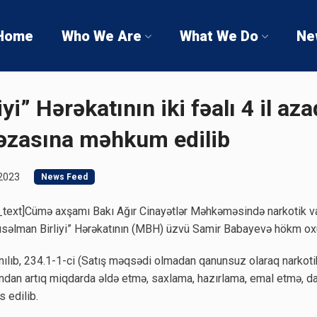
Home
Who We Are
What We Do
Ne
i” Hərəkatının iki fəalı 4 il az
zasına məhkum edilib
 2023
News Feed
text]Cümə axşamı Bakı Ağır Cinayətlər Məhkəməsində narkotik va
üsəlman Birliyi” Hərəkatının (MBH) üzvü Samir Babayevə hökm ox
anılıb, 234.1-1-ci (Satış məqsədi olmadan qanunsuz olaraq narkotik
ndan artıq miqdarda əldə etmə, saxlama, hazırlama, emal etmə, daş
 edilib.