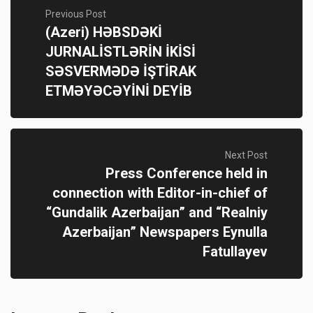
Previous Post
(Azeri) HƏBSDƏKİ
JURNALİSTLƏRİN İKİSİ
SƏSVERMƏDƏ İŞTİRAK
ETMƏYƏCƏYİNİ DEYİB
Next Post
Press Conference held in
connection with Editor-in-chief of
“Gundalik Azerbaijan” and “Realniy
Azerbaijan” Newspapers Eynulla
Fatullayev