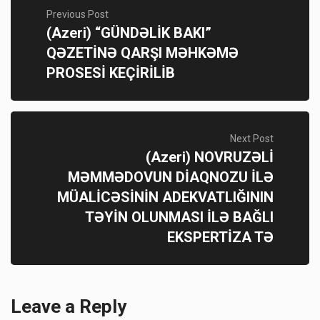
Previous Post
(Azeri) “GÜNDƏLİK BAKI”
QƏZETİNƏ QARŞI MƏHKƏMƏ
PROSESİ KEÇİRİLİB
Next Post
(Azeri) NOVRUZƏLİ
MƏMMƏDOVUN DİAQNOZU İLƏ
MÜALİCƏSİNİN ADEKVATLIĞININ
TƏYİN OLUNMASI İLƏ BAĞLI
EKSPERTİZA TƏ
Leave a Reply