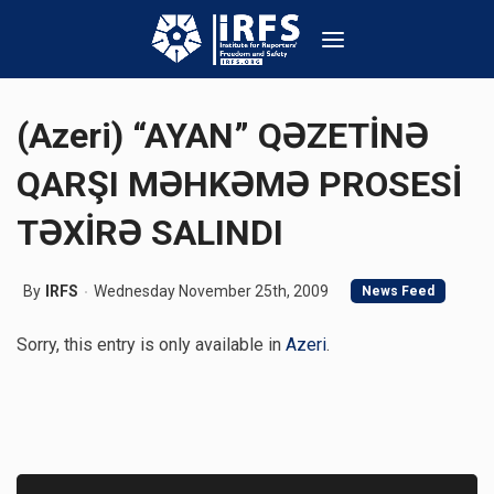
(Azeri) “AYAN” QƏZETİNƏ
QARŞI MƏHKƏMƏ PROSESİ
TƏXİRƏ SALINDI
By
IRFS
Wednesday November 25th, 2009
News Feed
Sorry, this entry is only available in
Azeri
.