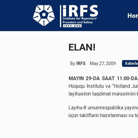
Ho
ELAN!
By
IRFS
May 27, 2009
Xəbərlə
MAYIN 29-DA SAAT 11.00-DA
Hüququ İnstitutu və “Holland Ju
layihəsinin təqdimat mərasimini 
Layihə 8 umumrespublika yayımçıs
üçün təkliflərin hazırlanması və