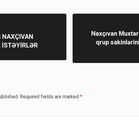
Naxçıvan Muxtar 
Ş NAXÇIVAN
qrup sakinlərin
 İSTƏYİRLƏR
ublished.
Required fields are marked
*