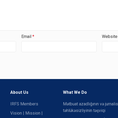
Email
*
Website
About Us
What We Do
IRFS Members
Mətbuat azadlığının və jurnalis
təhlükəsizliyinin təşviqi
Vision | Mission |