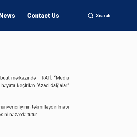
News
Contact Us
Search
mətbuat mərkəzində RATİ, “Media
həyata keçirilən “Azad dalğalar”
nvericiliyinin təkmilləşdirilməsi
ini nəzərdə tutur.