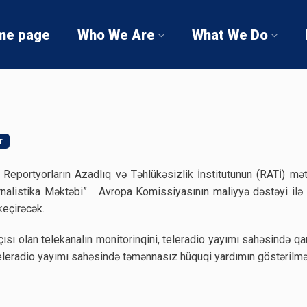
me page
Who We Are
What We Do
r
Reportyorların Azadlıq və Təhlükəsizlik İnstitutunun (RATİ) 
rnalistika Məktəbi” Avropa Komissiyasının maliyyə dəstəyi ilə 
keçirəcək.
ı olan telekanalın monitorinqini, teleradio yayımı sahəsində qanu
 teleradio yayımı sahəsində təmənnasız hüquqi yardımın göstərilməs