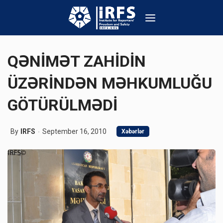
QƏNİMƏT ZAHİDİN
ÜZƏRİNDƏN MƏHKUMLUĞU
GÖTÜRÜLMƏDİ
By
IRFS
September 16, 2010
Xəbərlər