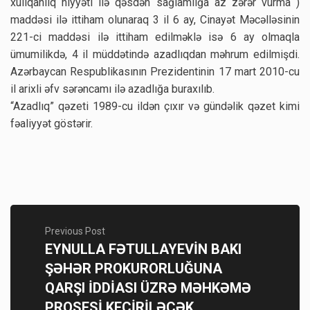
xuliqanlıq niyyəti ilə qəsdən sağlamlığa az zərər vurma )
maddəsi ilə ittiham olunaraq 3 il 6 ay, Cinayət Məcəlləsinin
221-ci maddəsi ilə ittiham edilməklə isə 6 ay olmaqla
ümumilikdə, 4 il müddətində azadlıqdan məhrum edilmişdi.
Azərbaycan Respublikasının Prezidentinin 17 mart 2010-cu
il arixli əfv sərəncamı ilə azadlığa buraxılıb.
“Azadlıq” qəzeti 1989-cu ildən çıxır və gündəlik qəzet kimi
fəaliyyət göstərir.
Previous Post
EYNULLA FƏTULLAYEVİN BAKI
ŞƏHƏR PROKURORLUĞUNA
QARŞI İDDİASI ÜZRƏ MƏHKƏMƏ
PROSESİ KEÇİRİLƏCƏK