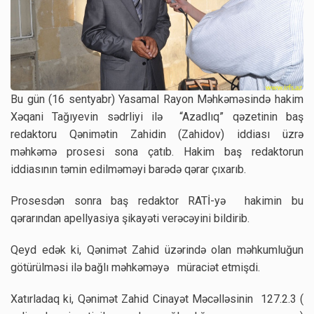
Bu gün (16 sentyabr) Yasamal Rayon Məhkəməsində hakim
Xəqani Tağıyevin sədrliyi ilə “Azadlıq” qəzetinin baş
redaktoru Qənimətin Zahidin (Zahidov) iddiası üzrə
məhkəmə prosesi sona çatıb. Hakim baş redaktorun
iddiasının təmin edilməməyi barədə qərar çıxarıb.
Prosesdən sonra baş redaktor RATİ-yə hakimin bu
qərarından apellyasiya şikayəti verəcəyini bildirib.
Qeyd edək ki, Qənimət Zahid üzərində olan məhkumluğun
götürülməsi ilə bağlı məhkəməyə müraciət etmişdi.
Xatırladaq ki, Qənimət Zahid Cinayət Məcəlləsinin 127.2.3 (