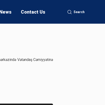
News
Contact Us
Search
mərkəzində Vətəndaş Cəmiyyətinə