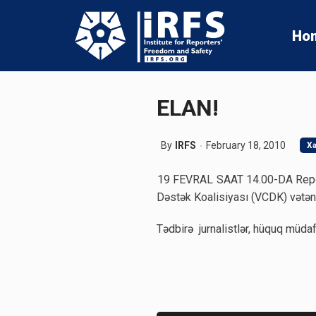
Ho
ELAN!
By
IRFS
February 18, 2010
Xə
19 FEVRAL SAAT 14.00-DA Report
Dəstək Koalisiyası (VCDK) vətənd
Tədbirə jurnalistlər, hüquq müdaf