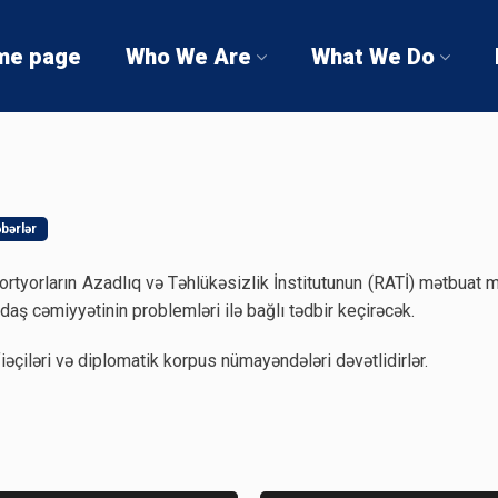
me page
Who We Are
What We Do
bərlər
yorların Azadlıq və Təhlükəsizlik İnstitutunun (RATİ) mətbuat 
aş cəmiyyətinin problemləri ilə bağlı tədbir keçirəcək.
iəçiləri və diplomatik korpus nümayəndələri dəvətlidirlər.