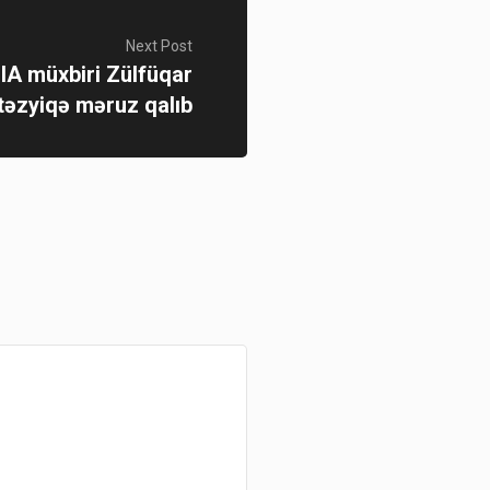
Next Post
A müxbiri Zülfüqar
təzyiqə məruz qalıb