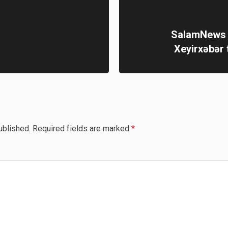
SalamNews I
Xeyirxəbər 
ublished.
Required fields are marked
*