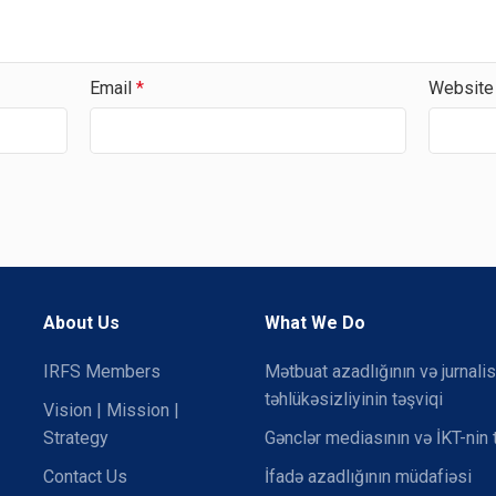
Email
*
Website
About Us
What We Do
IRFS Members
Mətbuat azadlığının və jurnalis
təhlükəsizliyinin təşviqi
Vision | Mission |
Strategy
Gənclər mediasının və İKT-nin 
Contact Us
İfadə azadlığının müdafiəsi