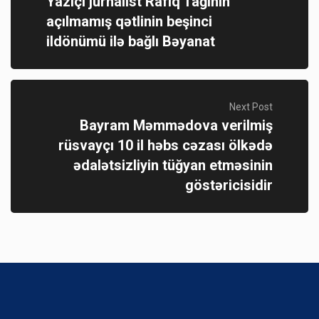
Yazıçı jurnalist Rafiq Tağının
açılmamış qətlinin beşinci
ildönümü ilə bağlı Bəyanat
Next Post
Bayram Məmmədova verilmiş
rüsvayçı 10 il həbs cəzası ölkədə
ədalətsizliyin tüğyan etməsinin
göstəricisidir