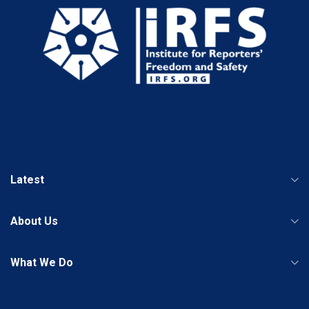
Latest
About Us
What We Do