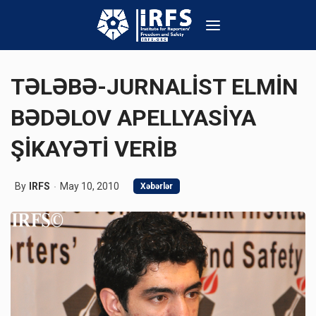
TƏLƏBƏ-JURNALİST ELMİN
BƏDƏLOV APELLYASİYA
ŞİKAYƏTİ VERİB
By
IRFS
May 10, 2010
Xəbərlər