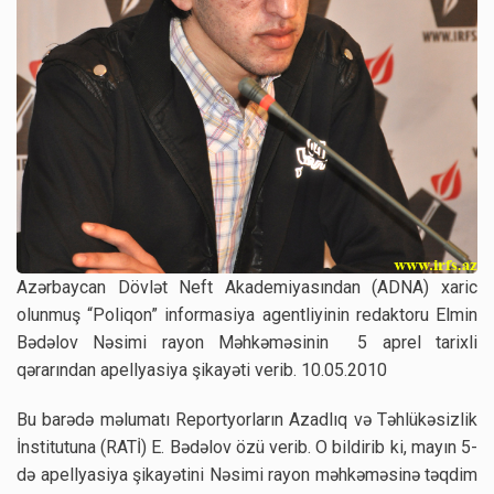
Azərbaycan Dövlət Neft Akademiyasından (ADNA) xaric
olunmuş “Poliqon” informasiya agentliyinin redaktoru Elmin
Bədəlov Nəsimi rayon Məhkəməsinin 5 aprel tarixli
qərarından apellyasiya şikayəti verib. 10.05.2010
Bu barədə məlumatı Reportyorların Azadlıq və Təhlükəsizlik
İnstitutuna (RATİ) E. Bədəlov özü verib. O bildirib ki, mayın 5-
də apellyasiya şikayətini Nəsimi rayon məhkəməsinə təqdim