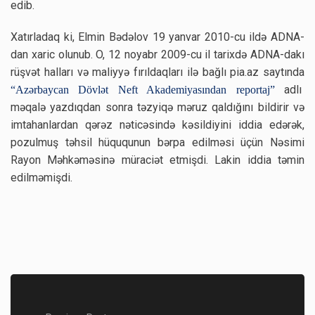
edib.
Xatırladaq ki, Elmin Bədəlov 19 yanvar 2010-cu ildə ADNA-
dan xaric olunub. O, 12 noyabr 2009-cu il tarixdə ADNA-dakı
rüşvət halları və maliyyə fırıldaqları ilə bağlı pia.az saytında
adlı
“Azərbaycan Dövlət Neft Akademiyasından reportaj”
məqalə yazdıqdan sonra təzyiqə məruz qaldığını bildirir və
imtahanlardan qərəz nəticəsində kəsildiyini iddia edərək,
pozulmuş təhsil hüququnun bərpa edilməsi üçün Nəsimi
Rayon Məhkəməsinə müraciət etmişdi. Lakin iddia təmin
edilməmişdi.