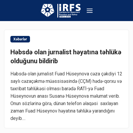
Xəbərlər
Həbsdə olan jurnalist həyatına təhlükə
olduğunu bildirib
Həbsdə olan jurnalist Fuad Hüseynova cəza çəkdiyi 12
saylı cəzaçəkmə müəssisəsində (CÇM) hədə-qorxu və
təxribat təhlükəsi olması barədə RATİ-yə Fuad
Hüseynovun anası Susanə Hüseynova məlumat verib.
Onun sözlərinə görə, dünən telefon əlaqəsi saxlayan
zaman Fuad Hüseynov həyatına təhlükə yarandığını
deyib....