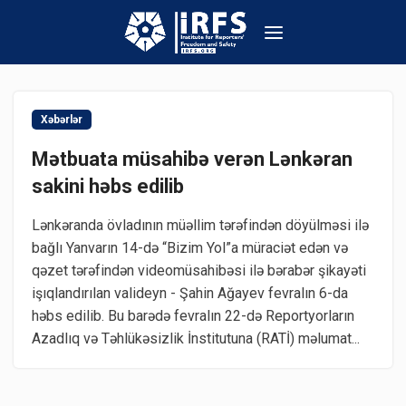
Xəbərlər
Mətbuata müsahibə verən Lənkəran
sakini həbs edilib
Lənkəranda övladının müəllim tərəfindən döyülməsi ilə
bağlı Yanvarın 14-də “Bizim Yol”a müraciət edən və
qəzet tərəfindən videomüsahibəsi ilə bərabər şikayəti
işıqlandırılan valideyn - Şahin Ağayev fevralın 6-da
həbs edilib. Bu barədə fevralın 22-də Reportyorların
Azadlıq və Təhlükəsizlik İnstitutuna (RATİ) məlumat...