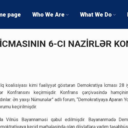
me page
Who We Are
What We Do
İCMASININ 6-CI NAZİRLƏR K
lq koalisiyası kimi fəaliyyət göstərən Demokratiya İcması 28 iyu
lər Konfransını keçirmişdir. Konfrans çərçivəsində həmçin
dınlar: Ən yaxşı Nümunələr” adlı forum, “Demokratiyaya Aparan Y
rumu keçirilmişdir.
da Vilnüs Bəyannaməsi qəbul edilmişdir. Bəyananmədə Demok
demoktratiyaya keçid mərhələsində olan dövlətlərə yadım təşəbbüsü