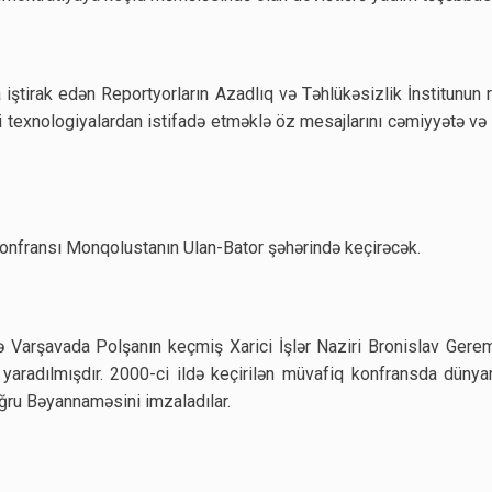
iştirak edən Reportyorların Azadlıq və Təhlükəsizlik İnstitunun
 texnologiyalardan istifadə etməklə öz mesajlarını cəmiyyətə və
onfransı Monqolustanın Ulan-Bator şəhərində keçirəcək.
ə Varşavada Polşanın keçmiş Xarici İşlər Naziri Bronislav Gere
yaradılmışdır. 2000-ci ildə keçirilən müvafiq konfransda dünya
ru Bəyannaməsini imzaladılar.