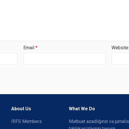
Email
*
Website
About Us
What We Do
IRFS Members
Mətbuat azadlığının və jurnalis
təhlükəsizliyinin təşviqi