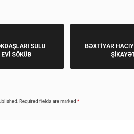
ƏKDAŞLARI SULU
BƏXTİYAR HACIY
 EVİ SÖKÜB
ŞİKAYƏT
ublished.
Required fields are marked
*