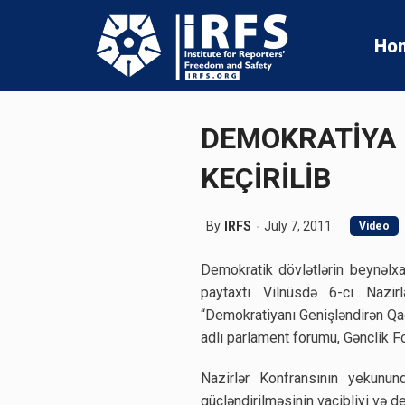
Ho
DEMOKRATİYA 
KEÇİRİLİB
By
IRFS
July 7, 2011
Video
Demokratik dövlətlərin beynəlxa
paytaxtı Vilnüsdə 6-cı Nazir
“Demokratiyanı Genişləndirən Qa
adlı parlament forumu, Gənclik Fo
Nazirlər Konfransının yekunun
gücləndirilməsinin vacibliyi və 