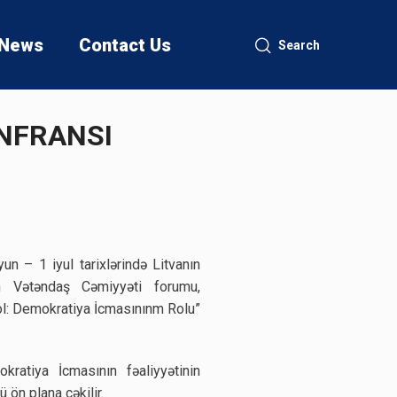
News
Contact Us
Search
ONFRANSI
n – 1 iyul tarixlərində Litvanın
in Vətəndaş Cəmiyyəti forumu,
ol: Demokratiya İcmasınınm Rolu”
ratiya İcmasının fəaliyyətinin
 ön plana çəkilir.