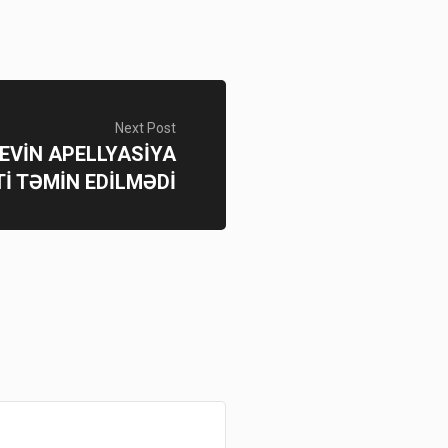
Next Post
EVİN APELLYASİYA
İ TƏMİN EDİLMƏDİ