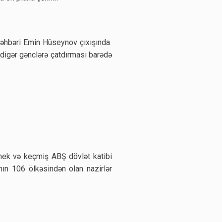
 rəhbəri Emin Hüseynov çıxışında
 digər gənclərə çatdırması barədə
mek və keçmiş ABŞ dövlət katibi
nın 106 ölkəsindən olan nazirlər