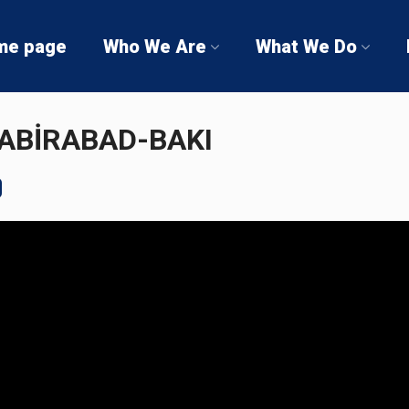
me page
Who We Are
What We Do
SABİRABAD-BAKI