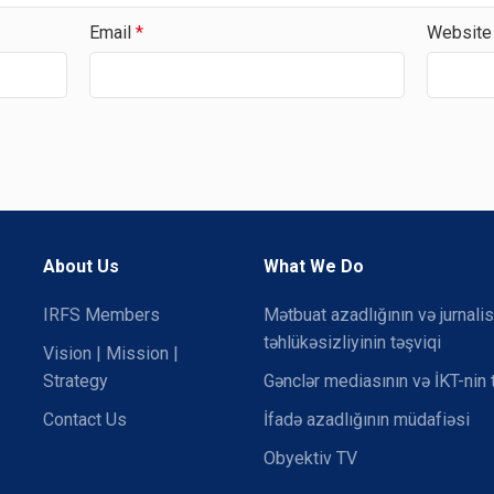
Email
*
Website
About Us
What We Do
IRFS Members
Mətbuat azadlığının və jurnalis
təhlükəsizliyinin təşviqi
Vision | Mission |
Strategy
Gənclər mediasının və İKT-nin 
Contact Us
İfadə azadlığının müdafiəsi
Obyektiv TV