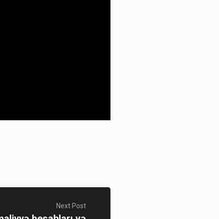
Next Post
maliyyə hesabları və