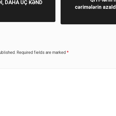
I, DAHA ÜÇ KƏND
cərimələrin azal
ublished.
Required fields are marked
*