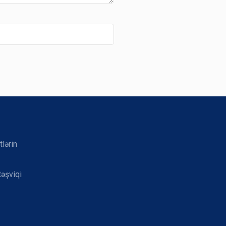
tlərin
təşviqi