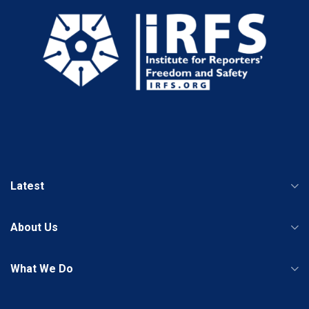
Latest
About Us
What We Do