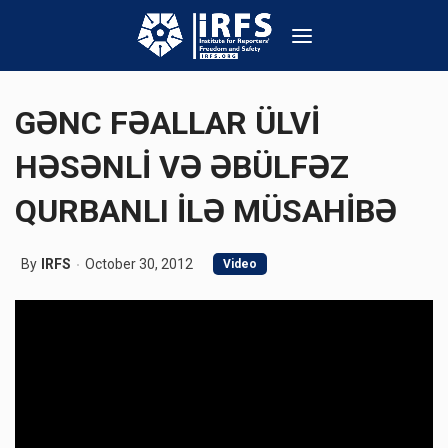
GƏNC FƏALLAR ÜLVİ
HƏSƏNLİ VƏ ƏBÜLFƏZ
QURBANLI İLƏ MÜSAHİBƏ
By
IRFS
October 30, 2012
Video