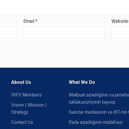
Email
*
Website
About Us
What We Do
IRFS Members
Mətbuat azadlığının və jurnalis
təhlükəsizliyinin təşviqi
Vision | Mission |
Strategy
Gənclər mediasının və İKT-nin 
Contact Us
İfadə azadlığının müdafiəsi