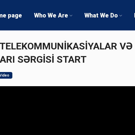
me page
Who We Are
What We Do
 TELEKOMMUNİKASİYALAR VƏ
ARI SƏRGİSİ START
Video