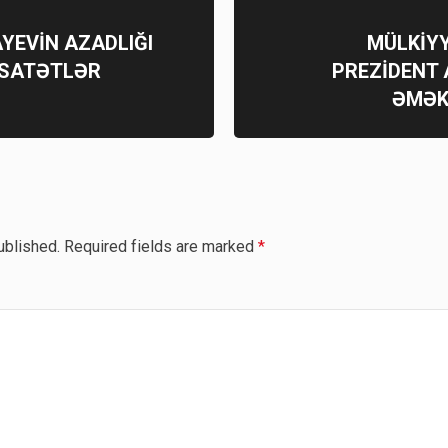
YEVİN AZADLIĞI
MÜLKİY
ƏSATƏTLƏR
PREZİDENT
ƏMƏKD
ublished.
Required fields are marked
*