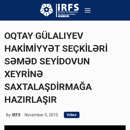
OQTAY GÜLALIYEV
HAKİMİYYƏT SEÇKİLƏRİ
SƏMƏD SEYİDOVUN
XEYRİNƏ
SAXTALAŞDİRMAĞA
HAZIRLAŞIR
By
IRFS
November 5, 2010
Video