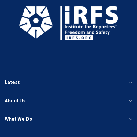
Latest
About Us
What We Do