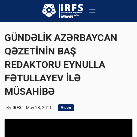
GÜNDƏLİK AZƏRBAYCAN
QƏZETİNİN BAŞ
REDAKTORU EYNULLA
FƏTULLAYEV İLƏ
MÜSAHİBƏ
By
IRFS
May 28, 2011
Video