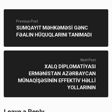
Previous Post
SUMQAYIT MƏHKƏMƏSİ GƏNC
FƏALIN HÜQUQLARINI TANIMADI
Next Post
XALQ DİPLOMATİYASI
ERMƏNİSTAN AZƏRBAYCAN
MÜNAQİŞƏSİNİN EFFEKTİV HƏLLİ
YOLLARININ
Leave a Reply